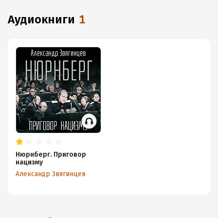
аудиокниги
1
Нюрнберг. Приговор
нацизму
Александр Звягинцев