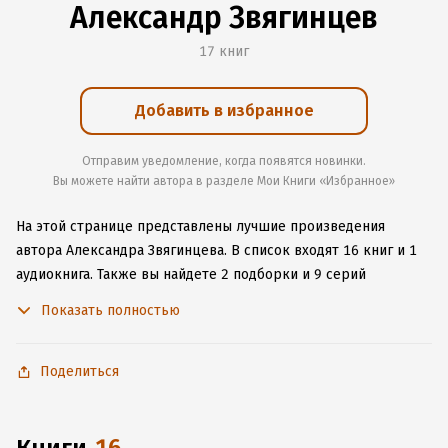
Александр Звягинцев
17 книг
Добавить в избранное
Отправим уведомление, когда появятся новинки.
Вы можете найти автора в разделе Мои Книги «Избранное»
На этой странице представлены лучшие произведения
автора Александра Звягинцева.
В список входят 16 книг и 1
аудиокнига.
Также вы найдете 2 подборки и 9 серий
с книгами автора.
Изучите более 30 отзывов о творчестве
Показать полностью
автора и начните читать или слушать книги Александра
Звягинцева онлайн прямо на сайте, установите наше удобное
приложение для iOS или Android, чтобы не расставаться
Поделиться
с любимыми произведениями даже без подключения
к интернету.