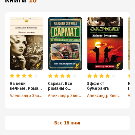
книги
16
На веки
Сармат. Все
Эффект
Ню
вечные. Роман-
романы о
бумеранга
Гл
хроника
легендарном
пр
Александр Звягинцев
Александр Звягинцев
Александр Звягинцев
времен
майоре
че
Нюрнбергского
спецназа
процесса
Все 16 книг