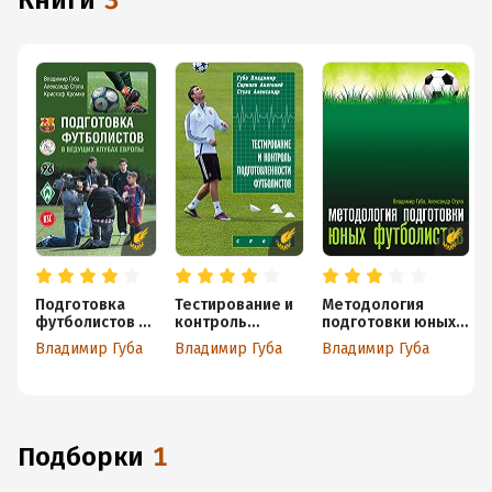
книги
3
Подготовка
Тестирование и
Методология
футболистов в
контроль
подготовки юных
ведущих клубах
подготовленнос
футболистов
Владимир Губа
Владимир Губа
Владимир Губа
Европы
ти футболистов
Подборки
1