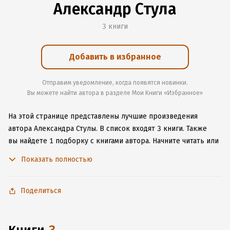
Александр Стула
3 книги
Добавить в избранное
Отправим уведомление, когда появятся новинки.
Вы можете найти автора в разделе Мои Книги «Избранное»
На этой странице представлены лучшие произведения
автора Александра Стулы.
В список входят 3 книги.
Также
вы найдете 1 подборку с книгами автора.
Начните читать или
слушать книги Александра Стулы онлайн прямо на сайте,
Показать полностью
установите наше удобное приложение для iOS или Android,
чтобы не расставаться с любимыми произведениями даже
без подключения к интернету.
Поделиться