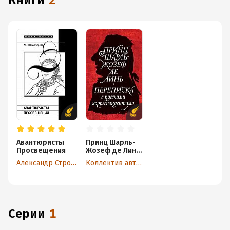
книги
2
Авантюристы
Принц Шарль-
Просвещения
Жозеф де Линь.
Переписка с
Александр Строев
Коллектив авторов
русскими
корреспондент
ами
Серии
1