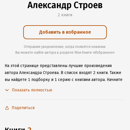
Александр Строев
2 книги
Добавить в избранное
Отправим уведомление, когда появятся новинки.
Вы можете найти автора в разделе Мои Книги «Избранное»
На этой странице представлены лучшие произведения
автора Александра Строева.
В список входят 2 книги.
Также
вы найдете 1 подборку и 1 серию с книгами автора.
Начните
читать или слушать книги Александра Строева онлайн прямо
Показать полностью
на сайте, установите наше удобное приложение для iOS или
Android, чтобы не расставаться с любимыми произведениями
даже без подключения к интернету.
Поделиться