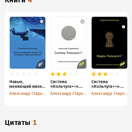
книги
4
Навык,
Система
Система
меняющий жизнь:
«Кольчуга++».
«Кольчуга++».
три похвалы и
Базовые приемы
Секретная
Александр Старовойтов
Александр Старовойтов
Александр Старовойтов
одно замечание
управления
модель развития
себя, отношений
и бизнеса
Цитаты
1