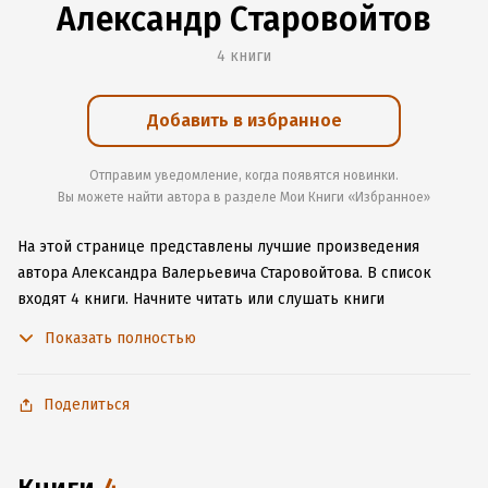
Александр Старовойтов
4 книги
Добавить в избранное
Отправим уведомление, когда появятся новинки.
Вы можете найти автора в разделе Мои Книги «Избранное»
На этой странице представлены лучшие произведения
автора Александра Валерьевича Старовойтова.
В список
входят 4 книги.
Начните читать или слушать книги
Александра Валерьевича Старовойтова онлайн прямо
Показать полностью
на сайте, установите наше удобное приложение для iOS или
Android, чтобы не расставаться с любимыми произведениями
даже без подключения к интернету.
Поделиться