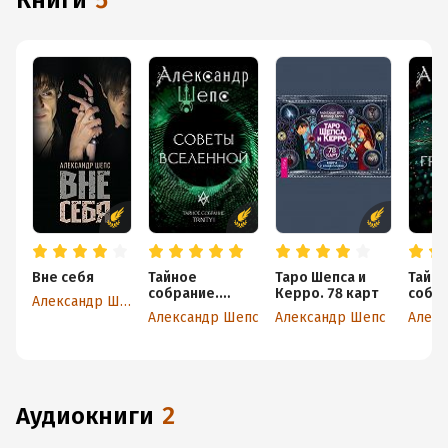
книги
5
Вне себя
Тайное
Таро Шепса и
Тайн
собрание.
Керро. 78 карт
собра
Александр Шепс
Trinity I. Советы
Trinit
Александр Шепс
Александр Шепс
Алекс
Вселенной
гряд
аудиокниги
2