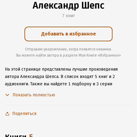
Александр Шепс
7 книг
Добавить в избранное
Отправим уведомление, когда появятся новинки.
Вы можете найти автора в разделе Мои Книги «Избранное»
На этой странице представлены лучшие произведения
автора Александра Шепса.
В список входят 5 книг и 2
аудиокниги.
Также вы найдете 1 подборку и 3 серии
с книгами автора.
Изучите более 29 отзывов о творчестве
Показать полностью
автора и начните читать или слушать книги Александра
Шепса онлайн прямо на сайте, установите наше удобное
приложение для iOS или Android, чтобы не расставаться
Поделиться
с любимыми произведениями даже без подключения
к интернету.