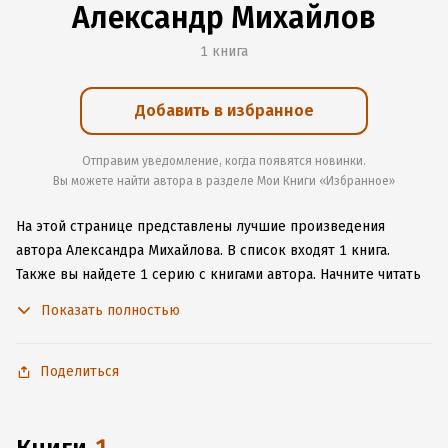
Александр Михайлов
1 книга
Добавить в избранное
Отправим уведомление, когда появятся новинки.
Вы можете найти автора в разделе Мои Книги «Избранное»
На этой странице представлены лучшие произведения
автора Александра Михайлова.
В список входят 1 книга.
Также вы найдете 1 серию с книгами автора.
Начните читать
или слушать книги Александра Михайлова онлайн прямо
Показать полностью
на сайте, установите наше удобное приложение для iOS или
Android, чтобы не расставаться с любимыми произведениями
даже без подключения к интернету.
Поделиться