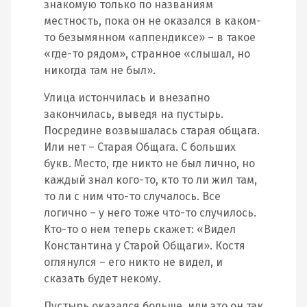
знакомую только по названиям
местность, пока он не оказался в каком-
то безымянном «аппендиксе» – в такое
«где-то рядом», странное «слышал, но
никогда там не был».
Улица истончилась и внезапно
закончилась, выведя на пустырь.
Посредине возвышалась старая общага.
Или нет – Старая Общага. С больших
букв. Место, где никто не был лично, но
каждый знал кого-то, кто то ли жил там,
то ли с ним что-то случалось. Все
логично – у него тоже что-то случилось.
Кто-то о нем теперь скажет: «Видел
Константина у Старой Общаги». Костя
оглянулся – его никто не видел, и
сказать будет некому.
Пустырь оказался больше, или это он так