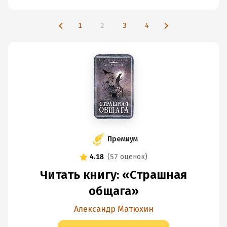
1
2
3
4
Премиум
4.18
(
57 оценок
)
Читать книгу: «Страшная
общага»
Александр Матюхин