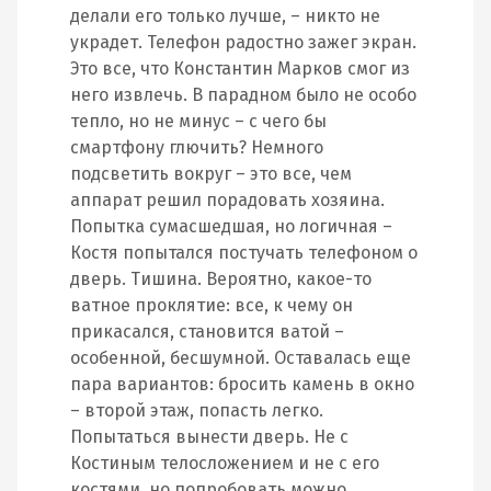
делали его только лучше, – никто не
украдет. Телефон радостно зажег экран.
Это все, что Константин Марков смог из
него извлечь. В парадном было не особо
тепло, но не минус – с чего бы
смартфону глючить? Немного
подсветить вокруг – это все, чем
аппарат решил порадовать хозяина.
Попытка сумасшедшая, но логичная –
Костя попытался постучать телефоном о
дверь. Тишина. Вероятно, какое-то
ватное проклятие: все, к чему он
прикасался, становится ватой –
особенной, бесшумной. Оставалась еще
пара вариантов: бросить камень в окно
– второй этаж, попасть легко.
Попытаться вынести дверь. Не с
Костиным телосложением и не с его
костями, но попробовать можно.