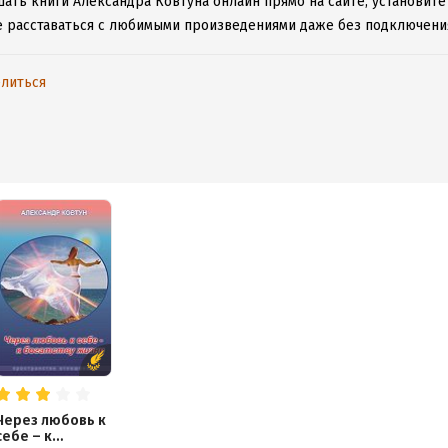
шать книги Александра Ковтуна онлайн прямо на сайте, установите
е расставаться с любимыми произведениями даже без подключения
литься
Через любовь к
себе – к