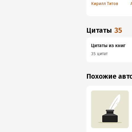
стать главным в
Кирилл Титов
своем мире?
Цитаты
35
Цитаты из книг
35 цитат
Похожие ав