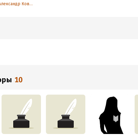
богатству жизни!
Александр Ковтун
торы
10