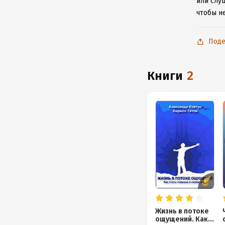
или слу
чтобы н
Поде
книги
2
Жизнь в потоке
ощущений. Как