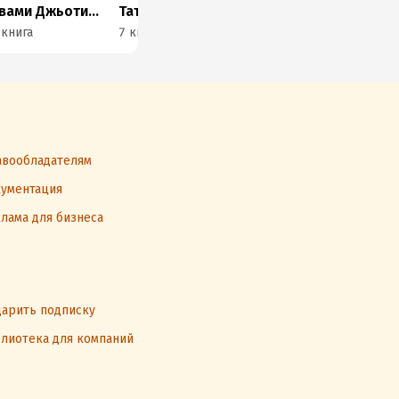
Свами Джьотирмайянанда
Татьяна Рыжова
Суреш Падманабхан
 книга
7 книг
1 книга
2 к
вообладателям
ументация
лама для бизнеса
арить подписку
лиотека для компаний