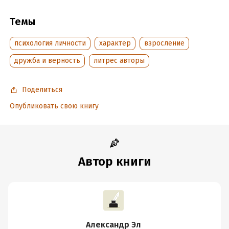
Объем:
88000
Темы
Год издания:
2020
Дата поступления:
21 октября 2020
психология личности
характер
взросление
Время на чтение:
2
ч.
дружба и верность
литрес авторы
Поделиться
Опубликовать свою книгу
Автор книги
Александр Эл