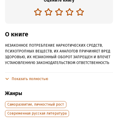
Оцените книгу
О книге
НЕЗАКОННОЕ ПОТРЕБЛЕНИЕ НАРКОТИЧЕСКИХ СРЕДСТВ,
ПСИХОТРОПНЫХ ВЕЩЕСТВ, ИХ АНАЛОГОВ ПРИЧИНЯЕТ ВРЕД
ЗДОРОВЬЮ, ИХ НЕЗАКОННЫЙ ОБОРОТ ЗАПРЕЩЕН И ВЛЕЧЕТ
УСТАНОВЛЕННУЮ ЗАКОНОДАТЕЛЬСТВОМ ОТВЕТСТВЕННОСТЬ
О взрослении, возмужании и формировании личности. Об
отношениях с теми, кто нам дорог, и об ответственности
Показать полностью
перед ними.
Жанры
Читать отрывок
Саморазвитие, личностный рост
Подробная информация
Современная русская литература
Дата написания:
20 октября 2020