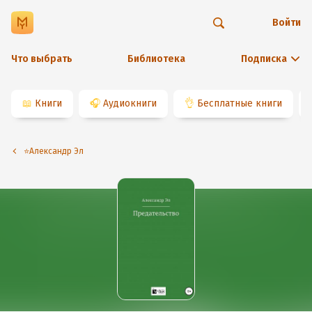
Войти
Что выбрать
Библиотека
Подписка
📖
Книги
🎧
Аудиокниги
👌
Бесплатные книги
⭐️Александр Эл