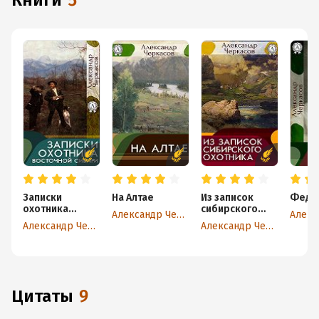
книги
5
Записки
На Алтае
Из записок
Федо
охотника
сибирского
Александр Черкасов
Восточной
охотника
Александр Черкасов
Александр Черкасов
Сибири
Цитаты
9