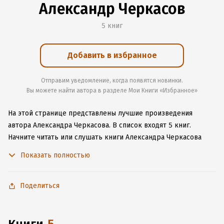
Александр Черкасов
5 книг
Добавить в избранное
Отправим уведомление, когда появятся новинки.
Вы можете найти автора в разделе Мои Книги «Избранное»
На этой странице представлены лучшие произведения
автора Александра Черкасова.
В список входят 5 книг.
Начните читать или слушать книги Александра Черкасова
онлайн прямо на сайте, установите наше удобное
Показать полностью
приложение для iOS или Android, чтобы не расставаться
с любимыми произведениями даже без подключения
к интернету.
Поделиться