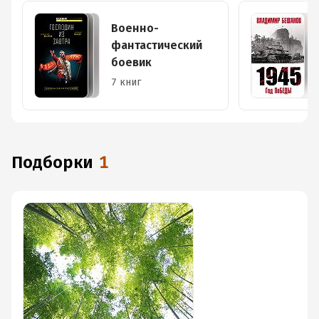
Военно-
фантастический
боевик
7 книг
Подборки
1