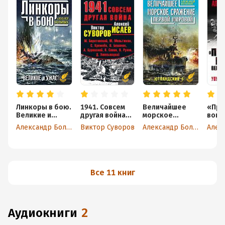
Линкоры в бою.
1941. Совсем
Величайшее
«Про
Великие и
другая война
морское
вопр
ужасные
(сборник)
сражение
Вели
Александр Больных
Виктор Суворов
Александр Больных
Первой
Отеч
Мировой.
. Ут
Ютландский бой
побе
упущ
возм
Все 11 книг
аудиокниги
2