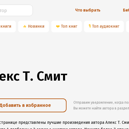
Что выбрать
Би
 книги
🔥
Новинки
❤️
Топ книг
🎙
Топ аудиокниг
екс Т. Смит
Отправим уведомление, когда по
Добавить в избранное
Вы можете найти автора в разде
 странице представлены лучшие произведения автора Алекс Т. Сми