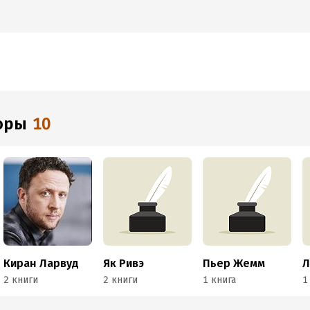
торы
10
Киран Ларвуд
Як Ривэ
Пьер Жемм
Л
2 книги
2 книги
1 книга
1