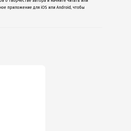
ов о творчестве автора и начните читать или
ное приложение для iOS или Android, чтобы
ернету.