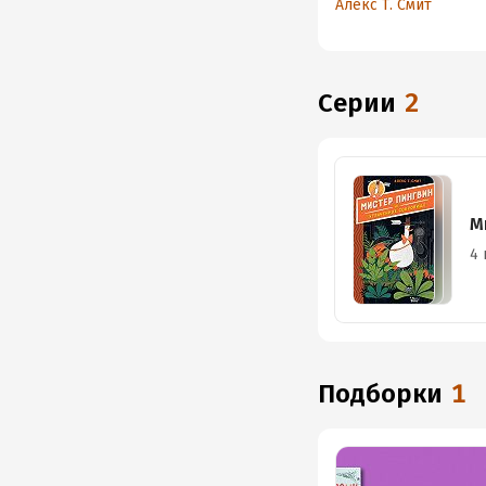
Алекс Т. Смит
Серии
2
М
4 
Подборки
1