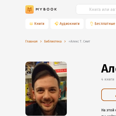
📖
Книги
🎧
Аудиокниги
👌
Бесплатные
Главная
Библиотека
⭐️Алекс Т. Смит
Ал
4 книги
На этой