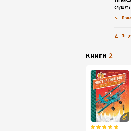
вы найде
слушать 
не расс
Пока
Поде
книги
2