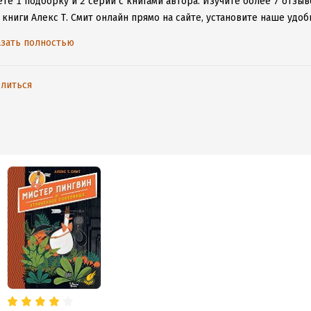
те 1 подборку и 2 серии с книгами автора.
Изучите более 7 отзыв
книги Алекс Т. Смит онлайн прямо на сайте, установите наше удоб
таваться с любимыми произведениями даже без подключения к инт
зать полностью
литься