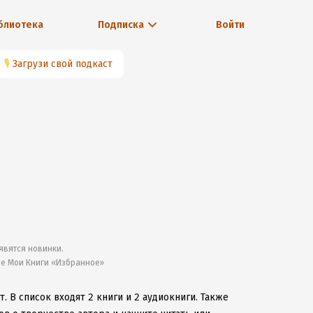
блиотека
Подписка
Войти
🎙
Загрузи свой подкаст
явятся новинки.
ле Мои Книги «Избранное»
т.
В список входят 2 книги и 2 аудиокниги.
Также