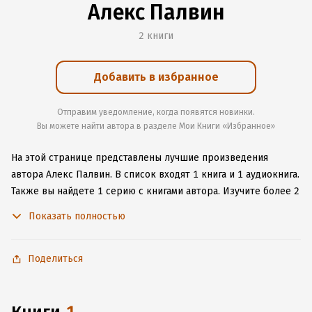
Алекс Палвин
2 книги
Добавить в избранное
Отправим уведомление, когда появятся новинки.
Вы можете найти автора в разделе Мои Книги «Избранное»
На этой странице представлены лучшие произведения
автора Алекс Палвин.
В список входят 1 книга и 1 аудиокнига.
Также вы найдете 1 серию с книгами автора.
Изучите более 2
отзыва о творчестве автора и начните читать или слушать
Показать полностью
книги Алекс Палвин онлайн прямо на сайте, установите наше
удобное приложение для iOS или Android, чтобы
не расставаться с любимыми произведениями даже без
Поделиться
подключения к интернету.