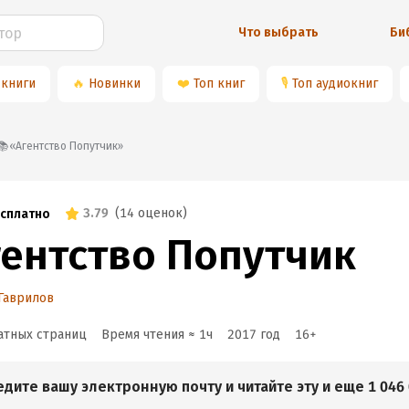
Что выбрать
Би
 книги
🔥
Новинки
❤️
Топ книг
🎙
Топ аудиокниг
📚«Агентство Попутчик»
3.79
(
14 оценок
)
сплатно
гентство Попутчик
Гаврилов
атных страниц
Время чтения ≈
1
ч
2017
год
16
+
едите вашу электронную почту и читайте эту и еще 1 046 