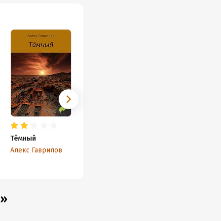
Тёмный
Страж
Алекс Гаврилов
Алекс Гаврилов
к»