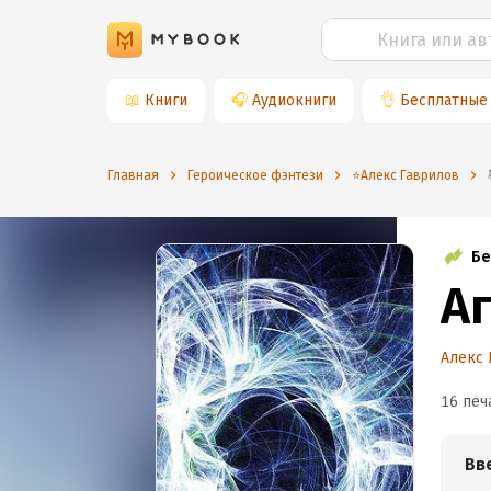
📖
Книги
🎧
Аудиокниги
👌
Бесплатные
Главная
Героическое фэнтези
⭐️Алекс Гаврилов
Бе
А
Алекс 
16 печ
Вв