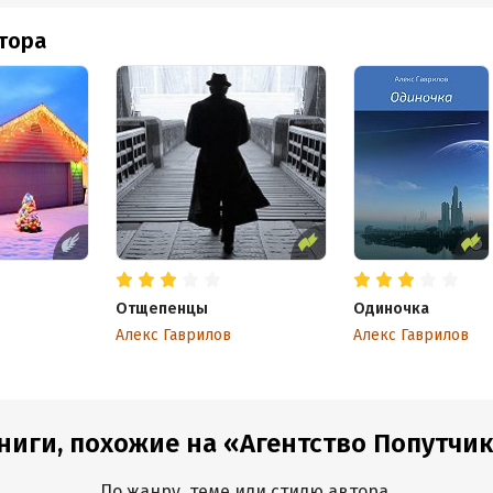
втора
Отщепенцы
Одиночка
Алекс Гаврилов
Алекс Гаврилов
ниги, похожие на «Агентство Попутчи
По жанру, теме или стилю автора