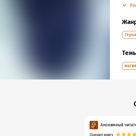
Чи
По
Подр
Жан
Дата н
Объем
Геро
Год из
Тем
магия
Анонимный читат
Оценил книгу