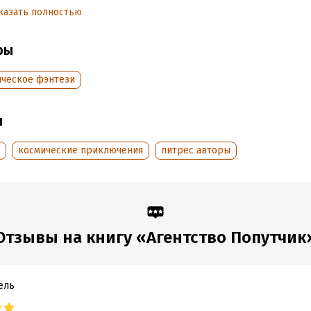
тать отрывок
казать полностью
обная информация
ры
аписания:
1 января 2017
Время на чтение:
1
ч.
:
30390
ическое фэнтези
дания:
2017
ы
космические приключения
литрес авторы
Отзывы на книгу «Агентство Попутчик
ель