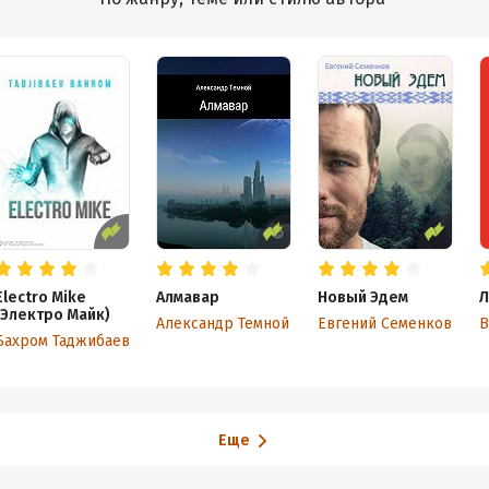
Electro Mike
Алмавар
Новый Эдем
Л
(Электро Майк)
Александр Темной
Евгений Семенков
Бахром Таджибаев
Еще