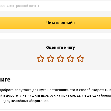
Читать онлайн
Оцените книгу
ниге
доброго попутчика для путешественника это и способ скоротать 
й в дороге, и не лишняя пара рук на привале, да и еще одна боев
 недружелюбных аборигенов.