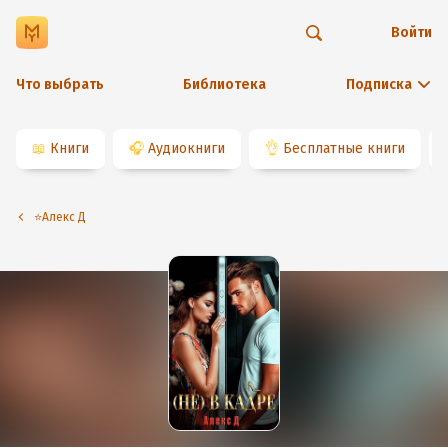
Войти
Что выбрать
Библиотека
Подписка
📖
Книги
🎧
Аудиокниги
👌
Бесплатные книги
⭐️Алекс Д