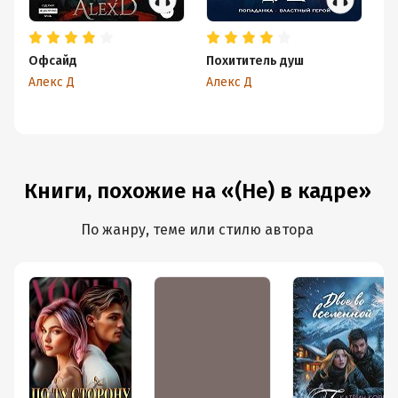
Офсайд
Похититель душ
В
Алекс Д
Алекс Д
Ал
Книги, похожие на «(Не) в кадре»
По жанру, теме или стилю автора