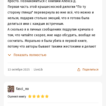
просто. Познакомиться с книгами Алекса Д.
Первая часть этой крышесносной дилогии "По ту
сторону глянца" перевернула во мне всё, что можно и
нельзя, подарив столько эмоций, что я готова была
делиться ими с каждым встречным.
А сколько я в личных сообщениях подругам кричала о
том, что читайте скорее, мне надо обсудить, вообще не
сосчитать. Морально я была убита в первой книге,
потому что авторы бывают такими жестокими и делают
такие финалы, что мать моя женщина. Как всё это
Показать полностью
переносить, я ума не приложу.
Судорожно брала в руки чтение второй части и
надеялась на то, что сейчас моё сердешко бережно
13 октября 2025
LiveLib
Поделиться
склеят, а не расхр*начат в пух и прах.
Столько сюжетных поворотов здесь, сколько раз
автор разводил дороги героев. Это вообще законно
fasci_no
то? Я что по вашему без валерьянки книги вообще
Оценил книгу
читать не могу?
Судьба из героев сделала самодостаточных личностей.