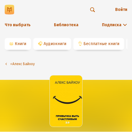
Войти
Что выбрать
Библиотека
Подписка
📖
Книги
🎧
Аудиокниги
👌
Бесплатные книги
⭐️Алекс Байхоу