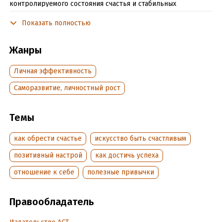
контролируемого состояния счастья и стабильных
положительных эмоций от каждого прожитого дня. Алекс
Показать полностью
Байхоу – наставник, преподаватель и писатель. Провел
более 10000 часов консультаций, пришел к пониманию
основных принципов достижения счастья и превращения
Жанры
его в осязаемую привычку.
Личная эффективность
Саморазвитие, личностный рост
В формате PDF A4 сохранён издательский дизайн.
Темы
Подробная информация
как обрести счастье
искусство быть счастливым
Дата написания:
1 января 2012
Объем:
321186
позитивный настрой
как достичь успеха
Год издания:
2025
отношение к себе
полезные привычки
Дата поступления:
11 августа 2021
ISBN (EAN):
9785171364939
Правообладатель
Время на чтение:
5
ч.