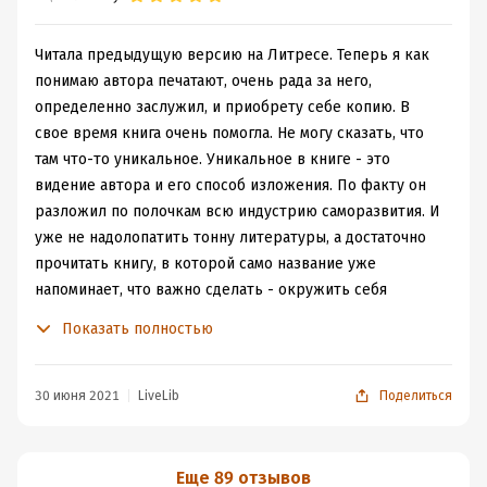
которого ты не видел лет 5. И вот он, такой
изменившийся, довольный, уверенный. А ты - ты
просто все там же, где и был раньше.
Читала предыдущую версию на Литресе. Теперь я как
Подкупила книга тем, что она бесплатная, у нее
понимаю автора печатают, очень рада за него,
небольшой объем, написана просто и без занудства и с
определенно заслужил, и приобрету себе копию. В
первых страниц затянула в себя.
свое время книга очень помогла. Не могу сказать, что
А еще в конце книги приводится список источников,
там что-то уникальное. Уникальное в книге - это
которые ведут на сайт автора. Да и там все
видение автора и его способ изложения. По факту он
практически бесплатно.
разложил по полочкам всю индустрию саморазвития. И
Просто бери и делай.
уже не надолопатить тонну литературы, а достаточно
прочитать книгу, в которой само название уже
напоминает, что важно сделать - окружить себя
правильными процессами и совершая этот ритуал
Показать полностью
каждый день, вы будете ощущать положительные
эмоции и со временем это станет вашим привычным
состоянием души. Перечитываю иногда в моменты,
30 июня 2021
LiveLib
Поделиться
когда чувствую, что запуталась. Книга заряжает
спокойствием и мотивацией.
Еще 89 отзывов