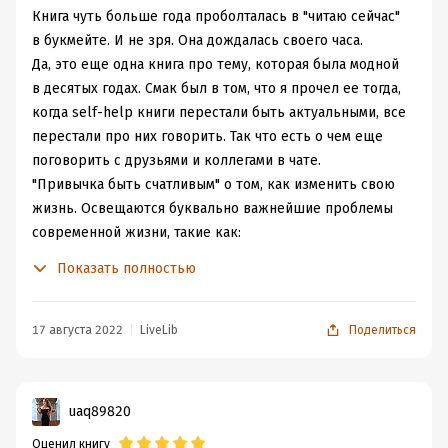
принципов, которые как по мне действительно
Книга чуть больше года проболталась в "читаю сейчас"
работают.
в букмейте. И не зря. Она дождалась своего часа.
После прочтения книги изучил и все остальные работы
Да, это еще одна книга про тему, которая была модной
Автора. Есть особенный стиль написания, кратко, но
в десятых годах. Смак был в том, что я прочел ее тогда,
очень затягивает. Рекомендую всем, кто только
когда self-help книги перестали быть актуальными, все
начинает свой путь по саморазвитию, т.к. в данной
перестали про них говорить. Так что есть о чем еще
книге изложено все тоже самое, что и у мировых
поговорить с друзьями и коллегами в чате.
бестселлеров, но в кратком изложении без лишних
"Привычка быть счатливым" о том, как изменить свою
предложений.
жизнь. Освещаются буквально важнейшие проблемы
современной жизни, такие как:
1. нехватка времени;
Показать полностью
2. здоровье (физическое, психическое), недостаток сна;
3. питание;
4. деньги.
17 августа 2022
LiveLib
Поделиться
Все это можно побороть просто изменением привычек.
Да-да, только достаточно изменить свои привычки.
Книга понравилась тем, что написана в формате
uaq89820
беседы. Как будто с тобой разговаривает товарищ,
Оценил книгу