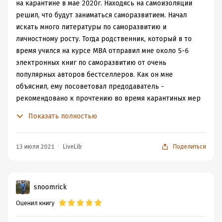
на карантине в мае 2020г. Находясь на самоизоляции
решил, что будут заниматься саморазвитием. Начал
искать много литературы по саморазвитию и
личностному росту. Тогда родственник, который в то
время учился на курсе MBA отправил мне около 5-6
электронных книг по саморазвитию от очень
популярных авторов бестселлеров. Как он мне
объяснил, ему посоветовал предодаватель -
рекомендовано к прочтению во время карантиных мер
дома. Чем мне запомнилась данная книга это тем, что
Показать полностью
все написано очень лаконично, кратко, но при этом
действенно. Все книги по саморазвитию чем то похожи
и передают опыт, пройденный людьми, при этом
13 июля 2021
LiveLib
Поделиться
авторы пытаются уберечь читателя от своих ошибок. В
большинстве своем, многие авторы пытаются
растянуть свой опыт на 200-400 страниц, при этом
snoomrick
действенных методов не более 50 страниц, остальное
Оценил книгу
все как правило "вода". Вышеупомянутая книга это
краткое, но действенное изложение основных