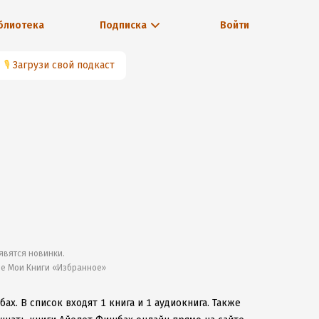
блиотека
Подписка
Войти
🎙
Загрузи свой подкаст
явятся новинки.
ле Мои Книги «Избранное»
бах.
В список входят 1 книга и 1 аудиокнига.
Также