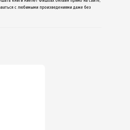
ушать книги Айелет Фишбах онлайн прямо на сайте,
таваться с любимыми произведениями даже без