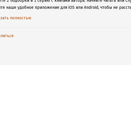
те 2 подборки и 1 серию с книгами автора.
Начните читать или сл
ите наше удобное приложение для iOS или Android, чтобы не расс
ения к интернету.
зать полностью
литься