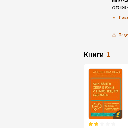
вы найде
установ
подключ
Пока
Поде
книги
1