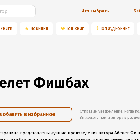
Что выбрать
Би
 книги
🔥
Новинки
❤️
Топ книг
🎙
Топ аудиокниг
елет Фишбах
Отправим уведомление, когда по
Добавить в избранное
Вы можете найти автора в разде
 странице представлены лучшие произведения автора Айелет Фиш