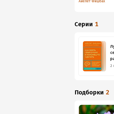
Айелет Фишбах
достижения любой 
на работе, в учебе 
личной жизни
Серии
1
Л
с
р
2 
Подборки
2