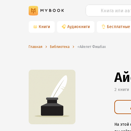
📖
Книги
🎧
Аудиокниги
👌
Бесплатные
Главная
Библиотека
⭐️Айелет Фишбах
Ай
2 книги
На этой