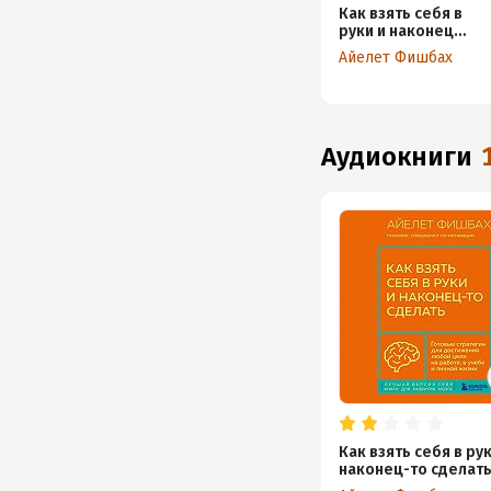
Как взять себя в
руки и наконец-
то сделать.
Айелет Фишбах
Готовые
стратегии для
достижения
любой цели на
работе, в учебе
аудиокниги
и личной жизни
Как взять себя в рук
наконец-то сделать
Готовые стратегии 