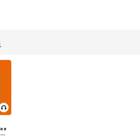
1
и и
.
для