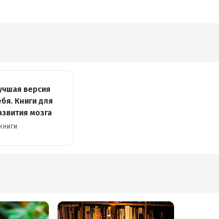
цели
и
учшая версия
ебя. Книги для
азвития мозга
книги