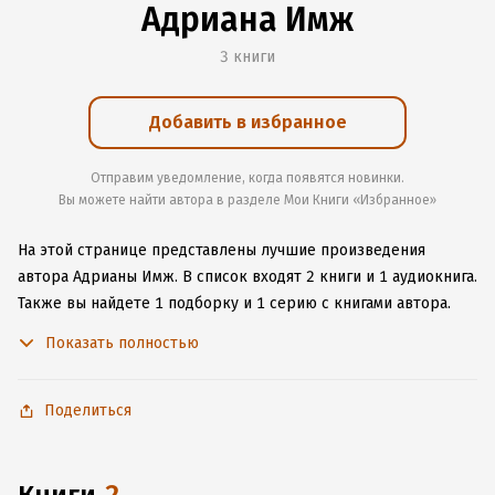
Адриана Имж
3 книги
Добавить в избранное
Отправим уведомление, когда появятся новинки.
Вы можете найти автора в разделе Мои Книги «Избранное»
На этой странице представлены лучшие произведения
автора Адрианы Имж.
В список входят 2 книги и 1 аудиокнига.
Также вы найдете 1 подборку и 1 серию с книгами автора.
Изучите более 8 отзывов о творчестве автора и начните
Показать полностью
читать или слушать книги Адрианы Имж онлайн прямо
на сайте, установите наше удобное приложение для iOS или
Android, чтобы не расставаться с любимыми произведениями
Поделиться
даже без подключения к интернету.