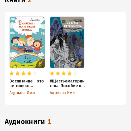
книги
2
Воспитание – это
#Щастьематерин
не только
ства. Пособие по
контроль. Книга
выживанию для
Адриана Имж
Адриана Имж
о любви детей и
мамы
родителей
аудиокниги
1