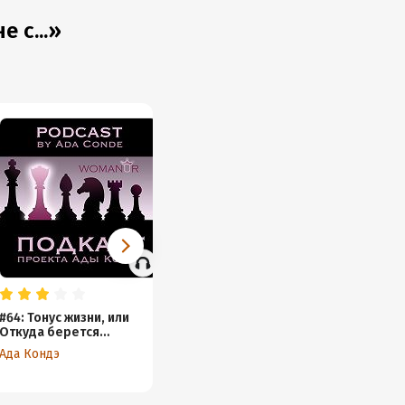
 с...»
#64: Тонус жизни, или
#116: Интуиция и знаки
#100: 
Откуда берется
свыше
или Ка
энергия?
девяты
Ада Кондэ
Ада Кондэ
Ада Ко