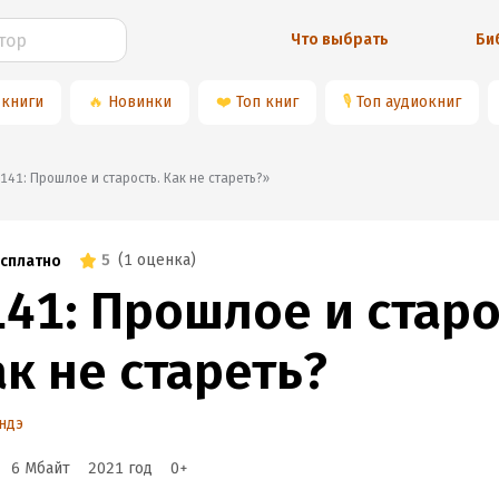
Что выбрать
Би
 книги
🔥
Новинки
❤️
Топ книг
🎙
Топ аудиокниг
📚«#141: Прошлое и старость. Как не стареть?»
5
(
1 оценка
)
сплатно
141: Прошлое и старо
к не стареть?
ндэ
6 Мбайт
2021
год
0
+