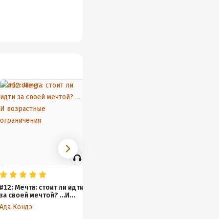
12: Мечта: стоит ли идти
#72: Конфликты в
201: А
за своей мечтой? …И
отношениях. Женская
c Петр
возрастные ограничения
мудрость
слова.
Ада Кондэ
Ада Кондэ
Ада Ко
молодо
Генети