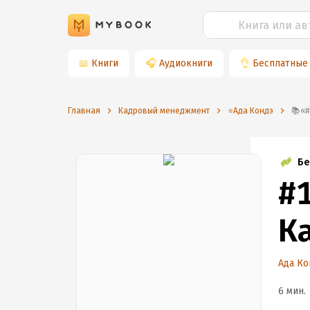
📖
Книги
🎧
Аудиокниги
👌
Бесплатные
Главная
Кадровый менеджмент
⭐️Ада Кондэ
Бе
#
Ка
Ада Ко
6 мин.