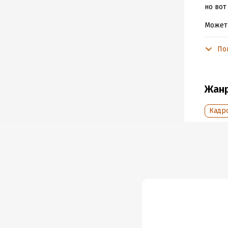
но вот
Может 
тела м
пробов
По
Ада Ко
Жан
Подр
Кадр
Дата н
Год из
Дата п