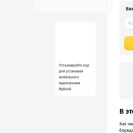
Вв
Отсканируйте код
для установки
мобильного
приложения
MyBook
В э
Как ча
блужда