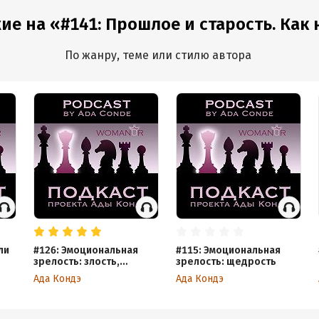
е на «#141: Прошлое и старость. Как не
По жанру, теме или стилю автора
ли
#126: Эмоциональная
#115: Эмоциональная
зрелость: злость,
зрелость: щедрость
агрессия и ярость. Как
Ада Кондэ
Ада Кондэ
постоять за себя?