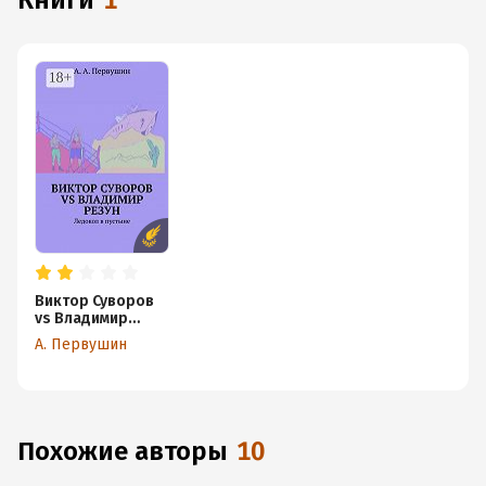
книги
1
Виктор Суворов
vs Владимир
Резун. Ледокол в
А. Первушин
пустыне
Похожие авторы
10