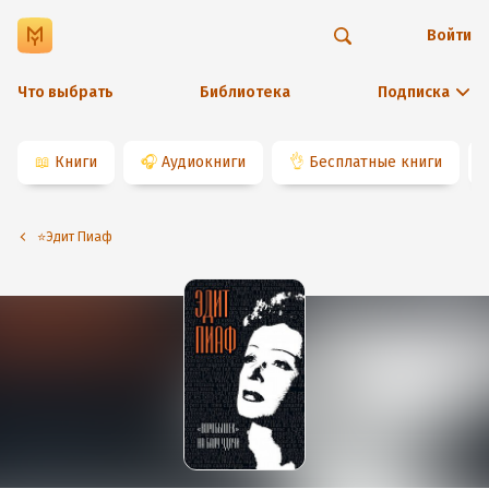
Войти
Что выбрать
Библиотека
Подписка
📖
Книги
🎧
Аудиокниги
👌
Бесплатные книги
⭐️Эдит Пиаф