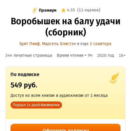
4.55
(
11 оценок
)
Премиум
Воробышек на балу удачи
(сборник)
Эдит Пиаф
,
Марсель Блистэн
и еще
2 соавтора
344 печатные страницы
Время чтения ≈
9
ч
2020
год
16
+
По подписке
549 руб.
Доступ ко всем книгам и аудиокнигам от 1 месяца
Первые 14 дней
бесплатно
Оформить подписку