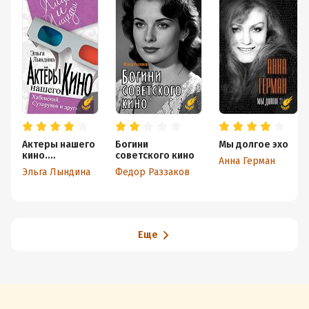
Актеры нашего
Богини
Мы долгое эхо
кино.
советского кино
Анна Герман
Сухоруков,
Эльга Лындина
Федор Раззаков
Хабенский и
другие
Еще