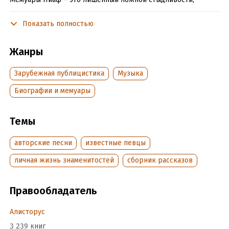
эмоциональный рассказ о любви, разочарованиях,
триумфальных взлетах, об одиночестве и счастье, о
Показать полностью
возлюбленных и о друзьях, ставших благодаря ей
знаменитыми артистами: о Шарле Азнавуре, Иве Монтане,
Жанры
Эдди Константине и др.
Зарубежная публицистика
Музыка
Воспоминания Марселя Блистэна и сводной сестры Эдит
Пиаф – это взволнованный, увлекательный рассказ о
Биографии и мемуары
великой певице Франции. Словно кадры фильма, проходят
перед читателем яркие эпизоды судьбы Эдит Пиаф, полной
драматических коллизий.
Темы
авторские песни
известные певцы
Подробная информация
личная жизнь знаменитостей
сборник рассказов
Объем:
619398
Год издания:
2020
Правообладатель
ISBN (EAN):
9785699556250
Переводчик:
Александр Брагинский
Алисторус
Время на чтение:
9
ч.
3 239 книг