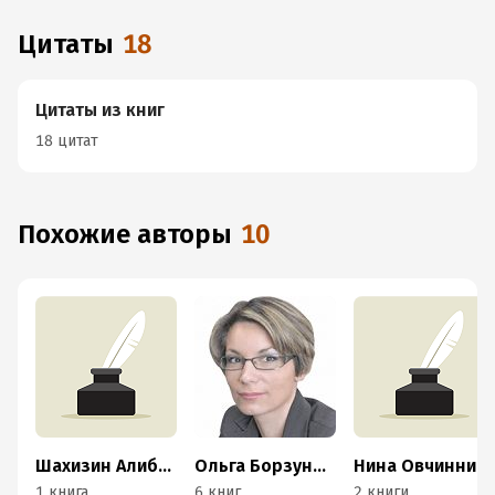
человека (ВИЧ-
инфекции)»
Цитаты
18
(постатейный)
Цитаты из книг
18 цитат
Похожие авторы
10
Шахизин Алибеков
Ольга Борзунова
Нина Овчинникова
1 книга
6 книг
2 книги