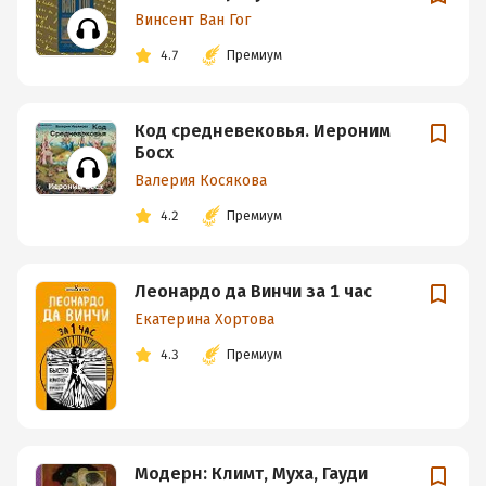
Винсент Ван Гог
4.7
Премиум
Код средневековья. Иероним
Босх
Валерия Косякова
4.2
Премиум
Леонардо да Винчи за 1 час
Екатерина Хортова
4.3
Премиум
Модерн: Климт, Муха, Гауди