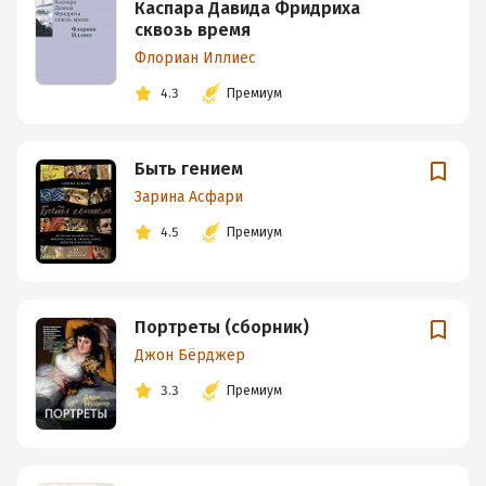
Каспара Давида Фридриха
сквозь время
Флориан Иллиес
4.3
Премиум
Быть гением
Зарина Асфари
4.5
Премиум
Портреты (сборник)
Джон Бёрджер
3.3
Премиум