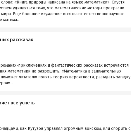
слова: «Книга природы написана на языке математики». Спустя
устаем удивляться тому, что математические методы прекрасно
о мира. Еще большее изумление вызывают естественнонаучные
 матема...
ных рассказах
 романах-приключениях и фантастических рассказах встречаются
ания математики не разрешить. «Математика в занимательных
поможет читателю понять теорию вероятности, разгадать загадку
роям...
хочет все успеть
очадцами, как Кутузов управлял огромным войском, или спорить с