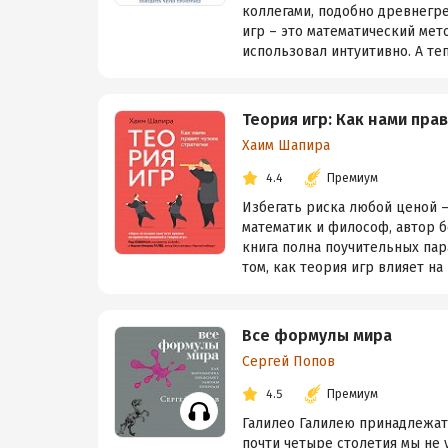
коллегами, подобно древнегре
игр – это математический мет
использовал интуитивно. А теп
Теория игр: Как нами пра
Хаим Шапира
4.4
Премиум
Избегать риска любой ценой –
математик и философ, автор б
книга полна поучительных пар
том, как теория игр влияет на 
Все формулы мира
Сергей Попов
4.5
Премиум
Галилео Галилею принадлежат 
почти четыре столетия мы не 