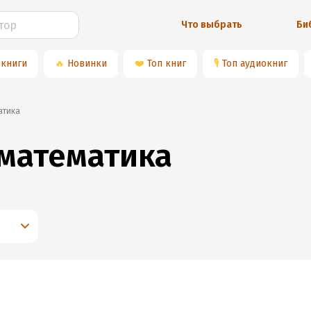
Что выбрать
Би
 книги
🔥
Новинки
❤️
Топ книг
🎙
Топ аудиокниг
атика
математика