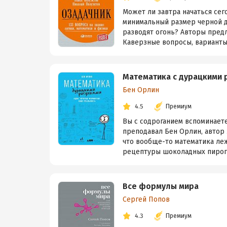
Может ли завтра начаться сег
минимальный размер черной д
разводят огонь? Авторы предл
Каверзные вопросы, варианты 
Математика с дурацкими 
Бен Орлин
4.5
Премиум
Вы с содроганием вспоминаете
преподавал Бен Орлин, автор э
что вообще-то математика леж
рецептуры шоколадных пирогов
Все формулы мира
Сергей Попов
4.3
Премиум