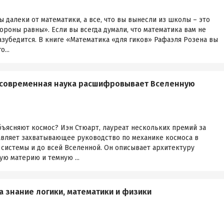
ы далеки от математики, а все, что вы вынесли из школы – это
роны равны». Если вы всегда думали, что математика вам не
разубедится. В книге «Математика «для гиков» Рафаэля Розена вы
...
к современная наука расшифровывает Вселенную
ъясняют космос? Иэн Стюарт, лауреат нескольких премий за
авляет захватывающее руководство по механике космоса в
системы и до всей Вселенной. Он описывает архитектуру
ую материю и темную ...
а знание логики, математики и физики