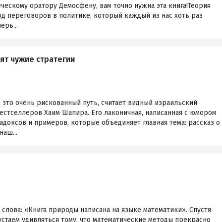
ческому оратору Демосфену, вам точно нужна эта книга!Теория
од переговоров в политике, который каждый из нас хоть раз
ерь...
вят чужие стратегии
 это очень рискованный путь, считает видный израильский
естселлеров Хаим Шапира. Его лаконичная, написанная с юмором
адоксов и примеров, которые объединяет главная тема: рассказ о
наш...
слова: «Книга природы написана на языке математики». Спустя
устаем удивляться тому, что математические методы прекрасно