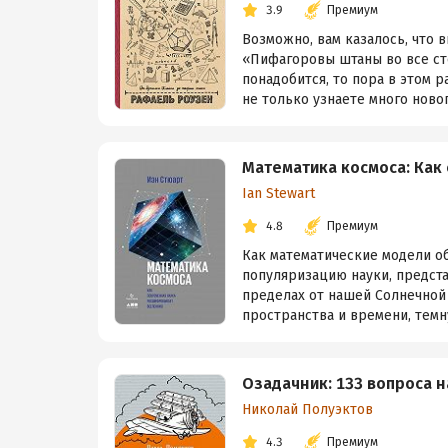
3.9
Премиум
Возможно, вам казалось, что в
«Пифагоровы штаны во все сто
понадобится, то пора в этом 
не только узнаете много нового
Математика космоса: Ка
Ian Stewart
4.8
Премиум
Как математические модели об
популяризацию науки, предст
пределах от нашей Солнечной 
пространства и времени, темн
Озадачник: 133 вопроса н
Николай Полуэктов
4.3
Премиум