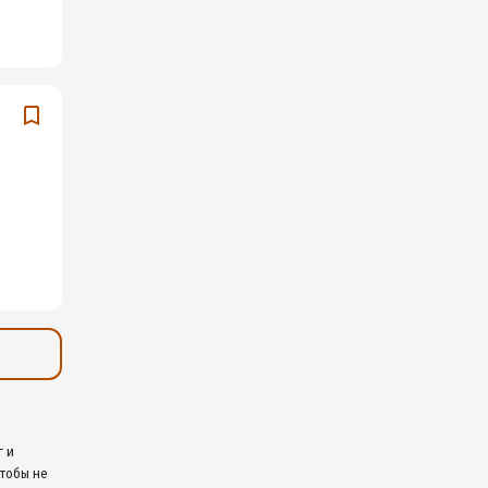
г и
чтобы не