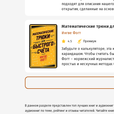
подходят для описания нашег
открытия, сделанные на основе
Математические трюки дл
Ингве Фогт
4.5
Премиум
Забудьте о калькуляторе, эта 
карандашом. Чтобы считать бы
Фогт – норвежский журналист 
простых и нескучных методах б
В данном разделе представлен топ лучших книг и аудиокниг
аудиокниг по теме, рейтинг и отзывы читателей. Читайте кни