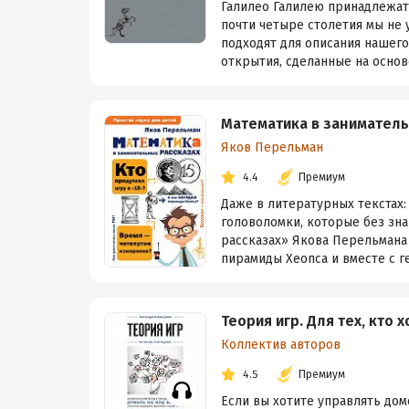
Галилео Галилею принадлежат 
почти четыре столетия мы не 
подходят для описания нашег
открытия, сделанные на основе
Математика в заниматель
Яков Перельман
4.4
Премиум
Даже в литературных текстах:
головоломки, которые без зн
рассказах» Якова Перельмана 
пирамиды Хеопса и вместе с ге
Теория игр. Для тех, кто 
Коллектив авторов
4.5
Премиум
Если вы хотите управлять дом