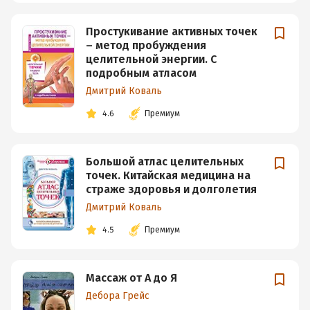
Простукивание активных точек
– метод пробуждения
целительной энергии. С
подробным атласом
Дмитрий Коваль
4.6
Премиум
Большой атлас целительных
точек. Китайская медицина на
страже здоровья и долголетия
Дмитрий Коваль
4.5
Премиум
Массаж от А до Я
Дебора Грейс