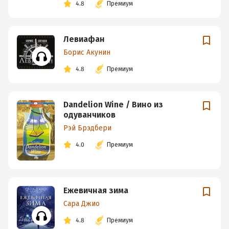
4.8
Премиум
Левиафан
Борис Акунин
4.8
Премиум
Dandelion Wine / Вино из
одуванчиков
Рэй Брэдбери
4.0
Премиум
Ежевичная зима
Сара Джио
4.8
Премиум