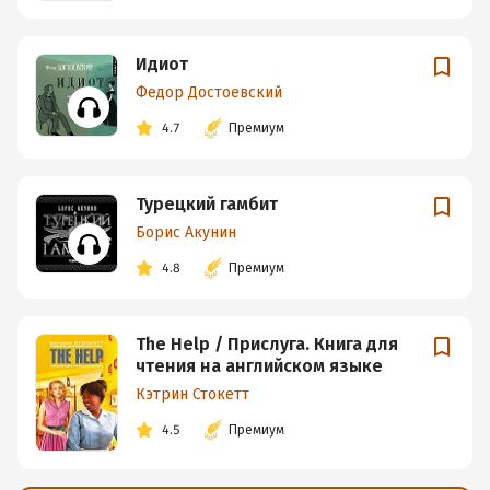
Идиот
Федор Достоевский
4.7
Премиум
Турецкий гамбит
Борис Акунин
4.8
Премиум
The Help / Прислуга. Книга для
чтения на английском языке
Кэтрин Стокетт
4.5
Премиум