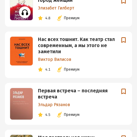
Город женщин
Элизабет Гилберт
4.8
Премиум
Нас всех тошнит. Как театр стал
современным, а мы этого не
заметили
Виктор Вилисов
4.1
Премиум
Первая встреча – последняя
встреча
Эльдар Рязанов
4.5
Премиум