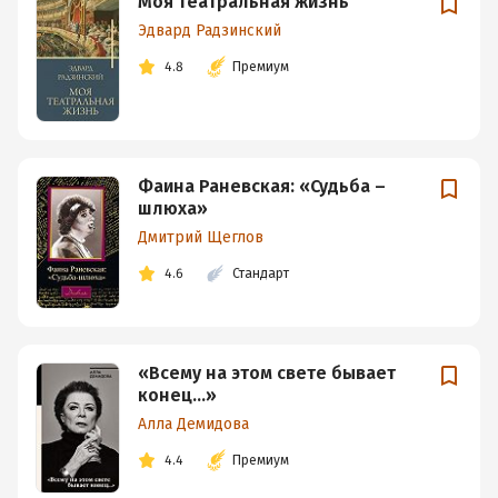
Моя театральная жизнь
Эдвард Радзинский
4.8
Премиум
Фаина Раневская: «Судьба –
шлюха»
Дмитрий Щеглов
4.6
Стандарт
«Всему на этом свете бывает
конец…»
Алла Демидова
4.4
Премиум