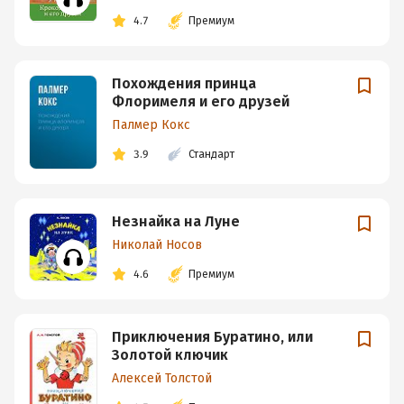
4.7
Премиум
Похождения принца
Флоримеля и его друзей
Палмер Кокс
3.9
Стандарт
Незнайка на Луне
Николай Носов
4.6
Премиум
Приключения Буратино, или
Золотой ключик
Алексей Толстой