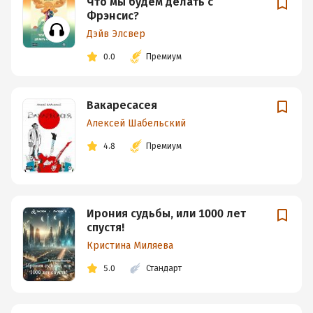
Что мы будем делать с
Фрэнсис?
Дэйв Элсвер
0.0
Премиум
Вакаресасея
Алексей Шабельский
4.8
Премиум
Ирония судьбы, или 1000 лет
спустя!
Кристина Миляева
5.0
Стандарт