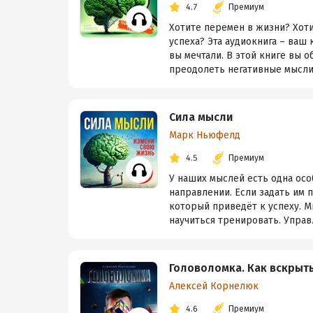
4.7
Премиум
Хотите перемен в жизни? Хот
успеха? Эта аудиокнига – ваш
вы мечтали. В этой книге вы 
преодолеть негативные мысли,
Сила мысли
Марк Ньюфелд
4.5
Премиум
У наших мыслей есть одна осо
направлении. Если задать им п
который приведёт к успеху. М
научиться тренировать. Управ
Головоломка. Как вскрыт
Алексей Корнелюк
4.6
Премиум