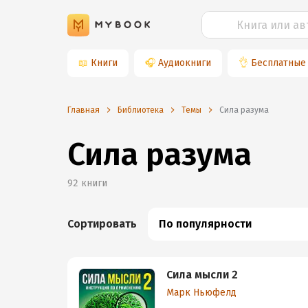
📖
Книги
🎧
Аудиокниги
👌
Бесплатные
Главная
Библиотека
Темы
сила разума
Сила разума
92
книги
Сортировать
По популярности
Сила мысли 2
Марк Ньюфелд