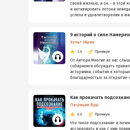
своей жизнью, и он – в этой 
и активировать потоки невед
успеха и удовлетворения в жизн
9 историй о силе Намере
Хельг Эйрин
1.0
Премиум
От Автора.Многие из нас слыш
собираемся обсуждать правил
историями, события в которых
благодарностью за открытие но
Как прокачать подсознан
Патриция Вудс
0.0
Премиум
Что такое подсознание и поче
исследовать и как с ним прав