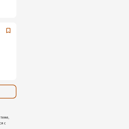
 теме,
ся с