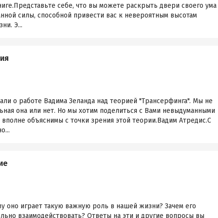
книге.Представьте себе, что вы можете раскрыть двери своего ума
анной силы, способной привести вас к невероятным высотам
и. Э...
ния
али о работе Вадима Зеланда над теорией "Трансерфинга". Мы не
ьная она или нет. Но мы хотим поделиться с Вами невыдуманными
 вполне объяснимы с точки зрения этой теории.Вадим Атредис.С
...
ие
му оно играет такую важную роль в нашей жизни? Зачем его
ильно взаимодействовать? Ответы на эти и другие вопросы вы