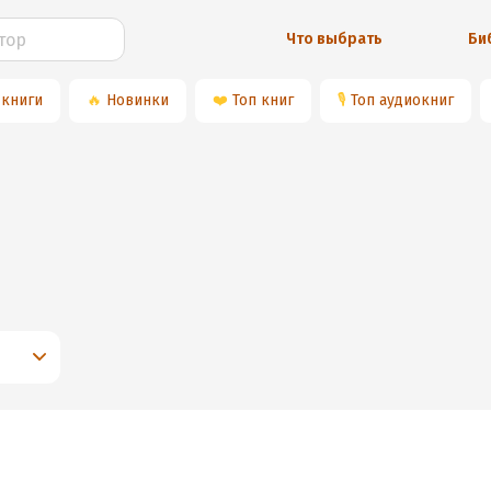
Что выбрать
Би
 книги
🔥
Новинки
❤️
Топ книг
🎙
Топ аудиокниг