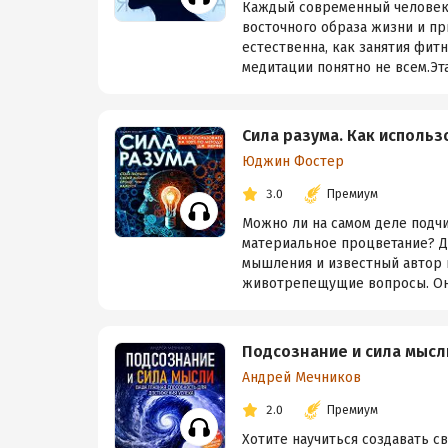
Каждый современный человек 
восточного образа жизни и пр
естественна, как занятия фит
медитации понятно не всем.Эта
Сила разума. Как использ
Юджин Фостер
3.0
Премиум
Можно ли на самом деле подчи
материальное процветание? 
мышления и известный автор к
животрепещущие вопросы. Он у
Подсознание и сила мысл
Андрей Мечников
2.0
Премиум
Хотите научиться создавать 