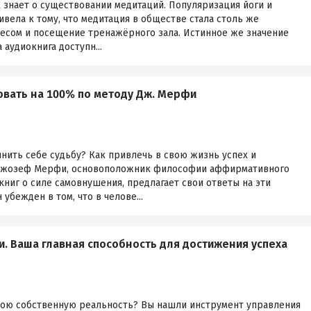
знает о существовании медитаций. Популяризация йоги и
ивела к тому, что медитация в обществе стала столь же
несом и посещение тренажёрного зала. Истинное же значение
 аудиокнига доступн...
овать на 100% по методу Дж. Мерфи
нить себе судьбу? Как привлечь в свою жизнь успех и
Джозеф Мерфи, основоположник философии аффирмативного
ниг о силе самовнушения, предлагает свои ответы на эти
бежден в том, что в челове...
и. Ваша главная способность для достижения успеха
свою собственную реальность? Вы нашли инструмент управления