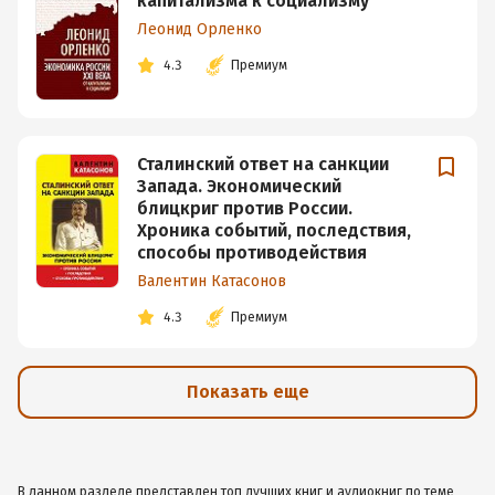
капитализма к социализму
Леонид Орленко
4.3
Премиум
Сталинский ответ на санкции
Запада. Экономический
блицкриг против России.
Хроника событий, последствия,
способы противодействия
Валентин Катасонов
4.3
Премиум
Показать еще
В данном разделе представлен топ лучших книг и аудиокниг по теме