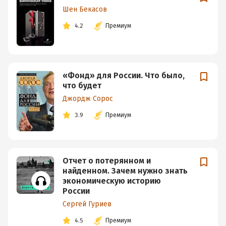
Шен Бекасов
4.2
Премиум
«Фонд» для России. Что было,
что будет
Джордж Сорос
3.9
Премиум
Отчет о потерянном и
найденном. Зачем нужно знать
экономическую историю
России
Сергей Гуриев
4.5
Премиум