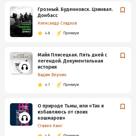
Грозный. Буденновск. Цхинвал.
Донбасс
Александр Сладков
4.8
Премиум
Майя Плисецкая. Пять дней с
легендой. Документальная
история
Вадим Верник
4.7
Премиум
О природе Тьмы, или «Так я
избавляюсь от своих
кошмаров»
Стивен Кинг
4.0
Премиум