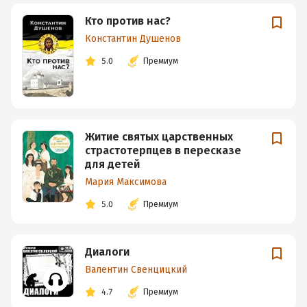
Кто против нас?
Константин Душенов
5.0
Премиум
Житие святых царственных
страстотерпцев в пересказе
для детей
Мария Максимова
5.0
Премиум
Диалоги
Валентин Свенцицкий
4.7
Премиум