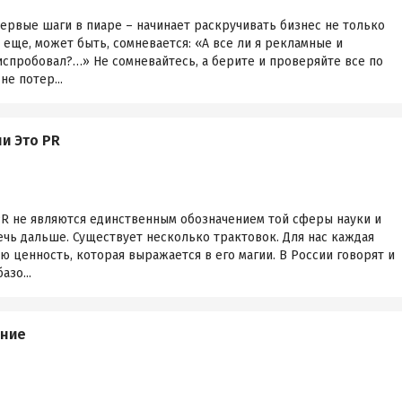
 первые шаги в пиаре – начинает раскручивать бизнес не только
еще, может быть, сомневается: «А все ли я рекламные и
спробовал?…» Не сомневайтесь, а берите и проверяйте все по
не потер...
и Это PR
 PR не являются единственным обозначением той сферы науки и
ечь дальше. Существует несколько трактовок. Для нас каждая
ю ценность, которая выражается в его магии. В России говорят и
зо...
ение