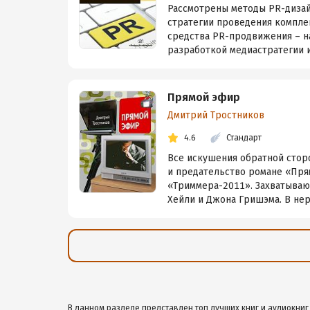
Рассмотрены методы PR-дизай
стратегии проведения компле
средства PR-продвижения – н
разработкой медиастратегии и
Прямой эфир
Дмитрий Тростников
4.6
Стандарт
Все искушения обратной сторон
и предательство романе «Пря
«Триммера-2011». Захватываю
Хейли и Джона Гришэма. В нера
В данном разделе представлен топ лучших книг и аудиокниг 