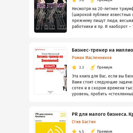
Несмотря на 20-летнее триум
(широкой публике известных к
прежнему пишут люди, весьма
работники и пр. И наоборот – те
Бизнес-тренер на миллио
Роман Масленников
3.3
Премиум
Эта книга для Вас, если вы би
Вами стоят следующие задачи:
сотен и в скором времени тыс
уровень, пробить «стеклянный 
PR для малого бизнеса. К
Стив Бастин
4.5
Премиум