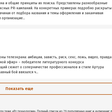
на и общие принципы их поиска. Представлены разнообразные
ксных PR-кампаний. На конкретных примерах подробно раскрыты
ачиная от подбора названия и темы оформления и заканчивая
 организацие...
ы телеэкрана: амбиции, зависть, риск, секс, ложь, видео, правда
мой эфир» – победителе литературного конкурса
щий сюжет о соперничестве профессионалов в стиле Артура
вный бой ввязался ч...
Показать еще
по теме «Pr-технологии». Полный список из 79 популярных книг и аудиокниг п