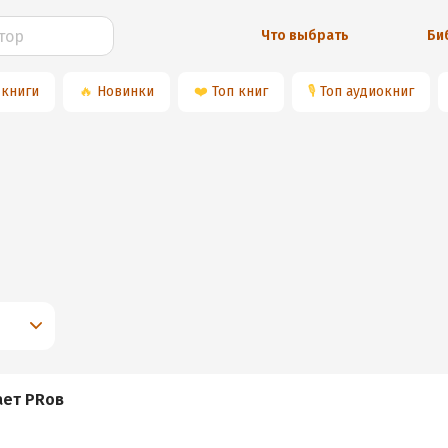
Что выбрать
Би
 книги
🔥
Новинки
❤️
Топ книг
🎙
Топ аудиокниг
ает PRов