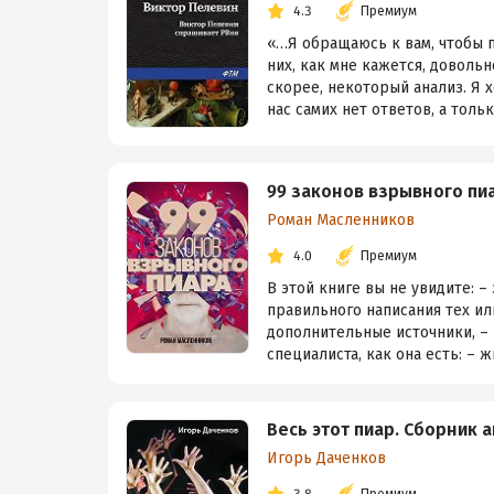
4.3
Премиум
«…Я обращаюсь к вам, чтобы п
них, как мне кажется, довольн
скорее, некоторый анализ. Я 
нас самих нет ответов, а тольк.
99 законов взрывного пиа
Роман Масленников
4.0
Премиум
В этой книге вы не увидите: –
правильного написания тех ил
дополнительные источники, – 
специалиста, как она есть: – жив
Весь этот пиар. Сборник 
Игорь Даченков
3.8
Премиум