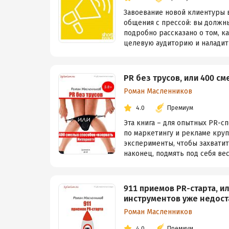
Завоевание новой клиентуры 
общения с прессой: вы должны
подробно рассказано о том, к
целевую аудиторию и наладить
PR без трусов, или 400 с
Роман Масленников
4.0
Премиум
Эта книга – для опытных PR-
по маркетингу и рекламе круп
эксперименты, чтобы захватить
наконец, подмять под себя вес
911 приемов PR-старта, и
инструментов уже недос
Роман Масленников
4.0
Премиум