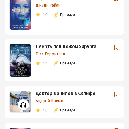
Джинн Райан
4.0
Премиум
Смерть под ножом хирурга
Тесс Герритсен
4.4
Премиум
Доктор Данилов в Склифе
Андрей Шляхов
4.6
Премиум