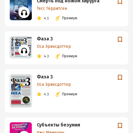
Смерть под ножом хирурга
Тесс Герритсен
4.1
Премиум
Фаза 3
Оса Эриксдоттер
4.3
Премиум
Фаза 3
Оса Эриксдоттер
4.3
Премиум
Субъекты безумия
Чжу Минчуань