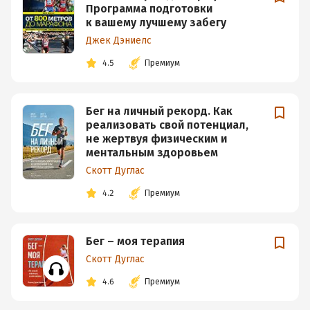
Программа подготовки
к вашему лучшему забегу
Джек Дэниелс
4.5
Премиум
Бег на личный рекорд. Как
реализовать свой потенциал,
не жертвуя физическим и
ментальным здоровьем
Скотт Дуглас
4.2
Премиум
Бег – моя терапия
Скотт Дуглас
4.6
Премиум