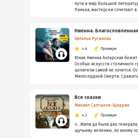
пути в мир большой литератур
Панька, мастерски сочетают в 
Ниенна. Благословленна
Наталья Русинова
4.6
Премиум
Юная Ниенна Антарская бежит
Особых искусств столичного г
целители самой не хочется. О
Милосердной Смерти. Сражатьс
Все сказки
Михаил Салтыков-Щедрин
4.2
Премиум
«…Жили да были два генерала,
щучьему велению, по моему х