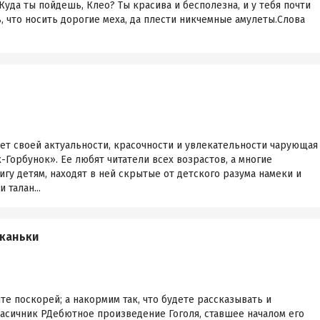
Куда ты пойдешь, Клео? Ты красива и бесполезна, и у тебя почти
ь, что носить дорогие меха, да плести никчемные амулеты.Слова
яет своей актуальности, красочности и увлекательности чарующая
Горбунок». Ее любят читатели всех возрастов, а многие
игу детям, находят в ней скрытые от детского разума намеки и
 талан...
иканьки
е поскорей; а накормим так, что будете рассказывать и
асичник РДебютное произведение Гоголя, ставшее началом его