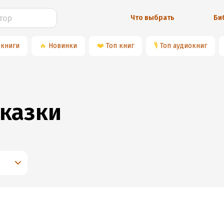
Что выбрать
Би
 книги
🔥
Новинки
❤️
Топ книг
🎙
Топ аудиокниг
казки