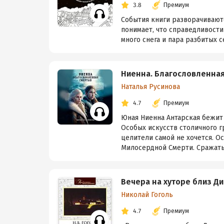
3.8
Премиум
События книги разворачиваютс
понимает, что справедливости 
много снега и пара разбитых с
Ниенна. Благословленна
Наталья Русинова
4.7
Премиум
Юная Ниенна Антарская бежит
Особых искусств столичного г
целители самой не хочется. О
Милосердной Смерти. Сражатьс
Вечера на хуторе близ Д
Николай Гоголь
4.7
Премиум