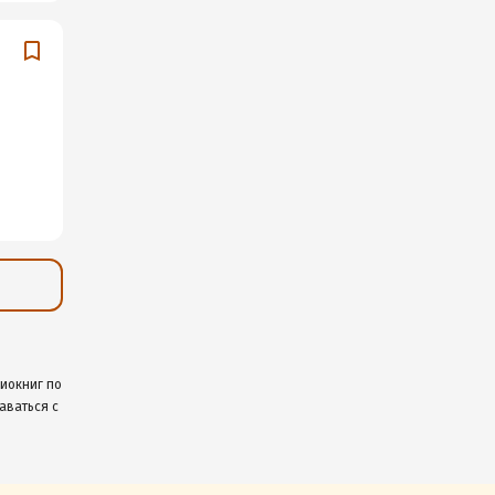
диокниг по
аваться с