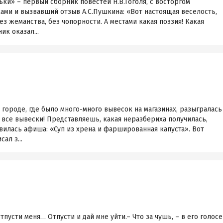
ьки» – первый сборник повестей Н.В.Гоголя, с восторгом
ами и вызвавший отзыв А.С.Пушкина: «Вот настоящая веселость,
з жеманства, без чопорности. А местами какая поэзия! Какая
ик оказал...
ороде, где было много-много вывесок на магазинах, разыгралась
все вывески! Представляешь, какая неразбериха получилась,
явилась афиша: «Суп из хрена и фаршированная капуста». Вот
ал з...
 отпусти меня… Отпусти и дай мне уйти.– Что за чушь, – в его голосе