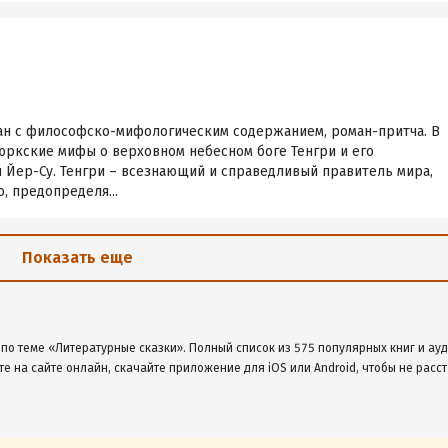
оман с философско-мифологическим содержанием, роман-притча. В
юркские мифы о верховном небесном боге Тенгри и его
 Йер-Су. Тенгри – всезнающий и справедливый правитель мира,
, предопределя...
Показать еще
 по теме «Литературные сказки». Полный список из 575 популярных книг и ау
те на сайте онлайн, скачайте приложение для iOS или Android, чтобы не расст