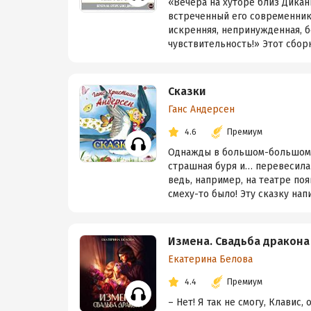
«Вечера на хуторе близ Дикан
встреченный его современник
искренняя, непринужденная, бе
чувствительность!» Этот сборн
Сказки
Ганс Андерсен
4.6
Премиум
Однажды в большом-большом г
страшная буря и… перевесила 
ведь, например, на театре по
смеху-то было! Эту сказку напис
Измена. Свадьба дракона
Екатерина Белова
4.4
Премиум
– Нет! Я так не смогу, Клавис,