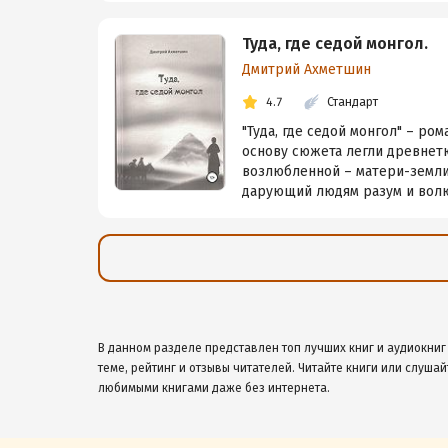
Туда, где седой монгол.
Дмитрий Ахметшин
4.7
Стандарт
"Туда, где седой монгол" – р
основу сюжета легли древнет
возлюбленной – матери-земли
дарующий людям разум и волю
В данном разделе представлен топ лучших книг и аудиокниг
теме, рейтинг и отзывы читателей. Читайте книги или слушай
любимыми книгами даже без интернета.