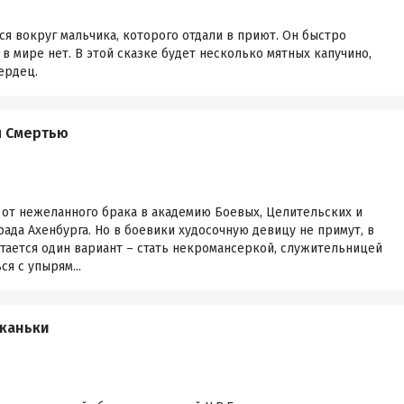
я вокруг мальчика, которого отдали в приют. Он быстро
в мире нет. В этой сказке будет несколько мятных капучино,
ердец.
я Смертью
 от нежеланного брака в академию Боевых, Целительских и
рада Ахенбурга. Но в боевики худосочную девицу не примут, в
стается один вариант – стать некромансеркой, служительницей
я с упырям...
иканьки