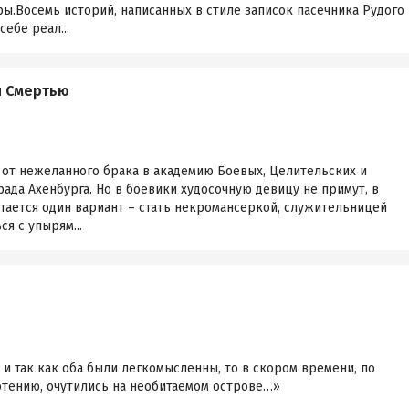
ы.Восемь историй, написанных в стиле записок пасечника Рудого
себе реал...
я Смертью
 от нежеланного брака в академию Боевых, Целительских и
рада Ахенбурга. Но в боевики худосочную девицу не примут, в
стается один вариант – стать некромансеркой, служительницей
я с упырям...
 и так как оба были легкомысленны, то в скором времени, по
отению, очутились на необитаемом острове…»