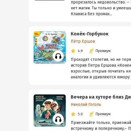
прорезалось недовольство. – 
нет магии. Ты только и умееш
Клависа без промах...
Конёк-Горбунок
Пётр Ершов
4.9
Премиум
Проходят столетия, но не тер
история Петра Ершова «Конек-
взрослые, открыв почитать кн
аналогии и удивляются юмору и
Вечера на хуторе близ Д
Николай Гоголь
5.0
Премиум
Приезжайте только, приезжайт
встречному и поперечному.– П