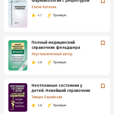
Фармакология с рецептурой
Елена Каткова
4.7
Премиум
Полный медицинский
справочник фельдшера
Неустановленный автор
4.8
Премиум
Неотложные состояния у
детей. Новейший справочник
Тамара Парийская
3.8
Премиум