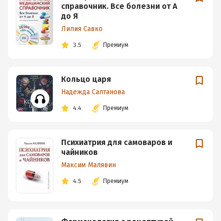
справочник. Все болезни от А
до Я
Лилия Савко
3.5
Премиум
Кольцо царя
Надежда Салтанова
4.4
Премиум
Психиатрия для самоваров и
чайников
Максим Малявин
4.5
Премиум