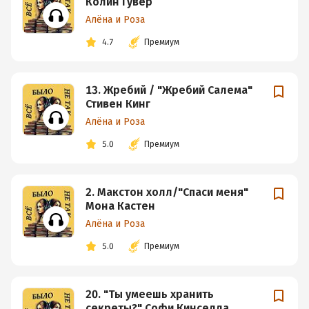
Колин Гувер
Алёна и Роза
4.7
Премиум
13. Жребий / "Жребий Салема"
Стивен Кинг
Алёна и Роза
5.0
Премиум
2. Макстон холл/"Спаси меня"
Мона Кастен
Алёна и Роза
5.0
Премиум
20. "Ты умеешь хранить
секреты?" Софи Кинселла