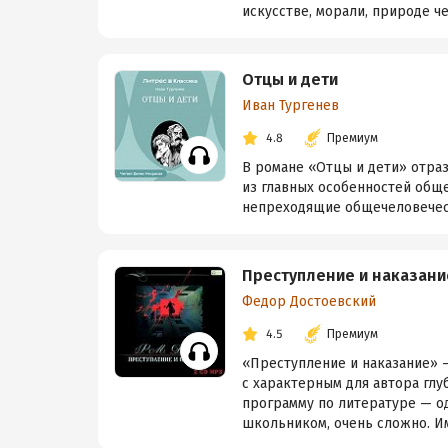
искусстве, морали, природе чел
Отцы и дети
Иван Тургенев
4.8
Премиум
В романе «Отцы и дети» отраз
из главных особенностей обще
непреходящие общечеловеческ
Преступление и наказани
Федор Достоевский
4.5
Премиум
«Преступление и наказание» 
с характерным для автора гл
программу по литературе — од
школьником, очень сложно. Им