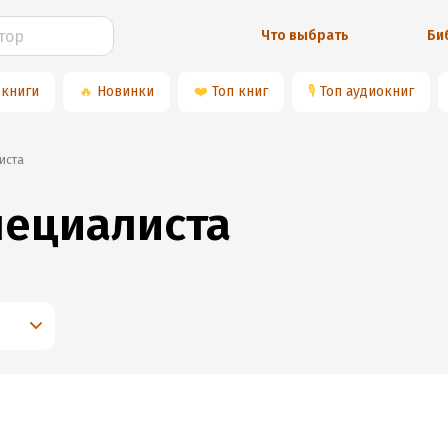
Что выбрать
Би
 книги
🔥
Новинки
❤️
Топ книг
🎙
Топ аудиокниг
иста
пециалиста