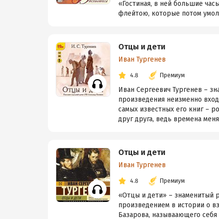
«Гостиная, в ней большие час
флейтою, которые потом умол
Отцы и дети
Иван Тургенев
4.8
Премиум
Иван Сергеевич Тургенев – зн
произведения неизменно вход
самых известных его книг – р
друг друга, ведь времена меня
Отцы и дети
Иван Тургенев
4.8
Премиум
«Отцы и дети» – знаменитый р
произведением в истории о в
Базарова, называающего себя