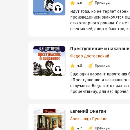
4.8
Премиум
Идут года, но не теряет свое
произведением знакомятся ещ
стихотворного романа. Сюжет
спектаклей, опер и балетов, к
Преступление и наказани
Федор Достоевский
4.8
Премиум
Еще один вариант прочтения 
«Преступление и наказание» 
озвучания. Ведь в этот раз и
процентщицу, для вас прочел 
Евгений Онегин
Александр Пушкин
4.7
Премиум