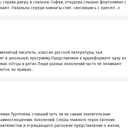
ы, справа дверь в спальню Софии, откудова слышно фортопияно с
кают. Лизанька середи комнаты спит, свесившись с кресел…»
аменитый писатель, классик русской литературы, чьи
ят в школьную программу.Представляем в аудиоформате одну из
оман «Отцы и дети».Люди разных поколений часто не понимают
ются, но привыч...
оман Тургенева, ставший чуть ли не самым значительным
заимоотношениях поколений. Споры главного героя Евгения
 нигилистом и отрицающего расхожие представления о жизни,