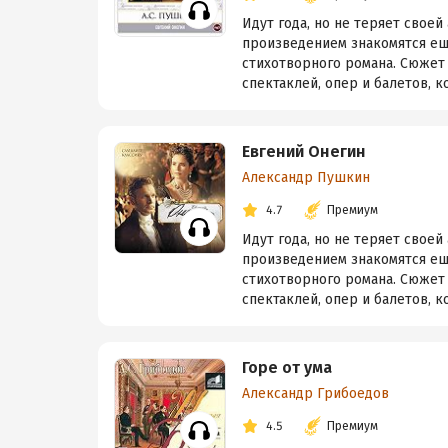
Идут года, но не теряет свое
произведением знакомятся ещ
стихотворного романа. Сюжет
спектаклей, опер и балетов, к
Евгений Онегин
Александр Пушкин
4.7
Премиум
Идут года, но не теряет свое
произведением знакомятся ещ
стихотворного романа. Сюжет
спектаклей, опер и балетов, к
Горе от ума
Александр Грибоедов
4.5
Премиум