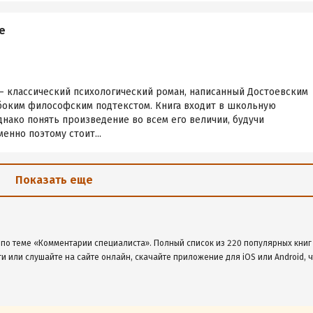
е
— классический психологический роман, написанный Достоевским
убоким философским подтекстом. Книга входит в школьную
нако понять произведение во всем его величии, будучи
енно поэтому стоит...
Показать еще
 по теме «Комментарии специалиста». Полный список из 220 популярных книг
ги или слушайте на сайте онлайн, скачайте приложение для iOS или Android, 