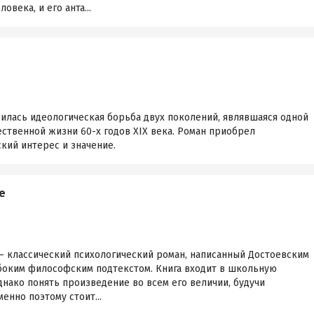
овека, и его анта...
илась идеологическая борьба двух поколений, являвшаяся одной
ственной жизни 60-х годов XIX века. Роман приобрел
ий интерес и значение.
е
— классический психологический роман, написанный Достоевским
убоким философским подтекстом. Книга входит в школьную
нако понять произведение во всем его величии, будучи
енно поэтому стоит...