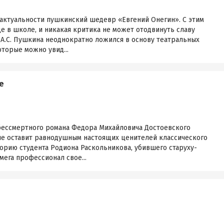
й актуальности пушкинский шедевр «Евгений Онегин». С этим
е в школе, и никакая критика не может отодвинуть славу
 А.С. Пушкина неоднократно ложился в основу театральных
оторые можно увид...
е
бессмертного романа Федора Михайловича Достоевского
не оставит равнодушным настоящих ценителей классического
сторию студента Родиона Раскольникова, убившего старуху-
мега профессионал свое...