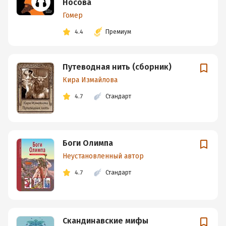
Носова
Гомер
4.4
Премиум
Путеводная нить (сборник)
Кира Измайлова
4.7
Стандарт
Боги Олимпа
Неустановленный автор
4.7
Стандарт
Скандинавские мифы