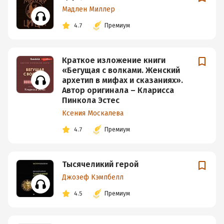
Мадлен Миллер
4.7
Премиум
Краткое изложение книги
«Бегущая с волками. Женский
архетип в мифах и сказаниях».
Автор оригинала – Кларисса
Пинкола Эстес
Ксения Москалева
4.7
Премиум
Тысячеликий герой
Джозеф Кэмпбелл
4.5
Премиум