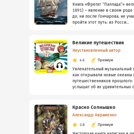
Книга «Фрегат “Паллада”» вел
1891) – явление в своем роде
до, ни после Гончарова, не уч
пройти этот путь: из Росси...
Великие путешествия
Неустановленный автор
4.6
Премиум
Увлекательный музыкальный с
как открывали новые океаны 
путешественников прошлого: К
услышат об их удивительных о
Красно Солнышко
Александр Авраменко
3.8
Премиум
Настоящая книга написана в р