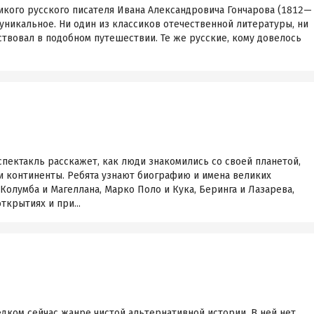
икого русского писателя Ивана Александровича Гончарова (1812—
 уникальное. Ни один из классиков отечественной литературы, ни
аствовал в подобном путешествии. Те же русские, кому довелось
пектакль расскажет, как люди знакомились со своей планетой,
и континенты. Ребята узнают биографию и имена великих
олумба и Магеллана, Марко Поло и Кука, Беринга и Лазарева,
ткрытиях и при...
едком сейчас жанре чистой альтернативной истории. В ней нет