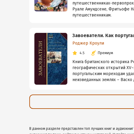
путешественниках-первопрохо
Руале Амундсене, Фритьофе Н
путешественникам.
Завоеватели. Как португ
Роджер Кроули
4.5
Премиум
Книга британского историка 
географических открытий XV–X
португальским мореходам удал
неизведанных землях – Васко д
В данном разделе представлен топ лучших книг и аудиокниг