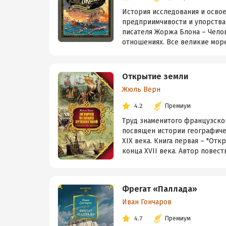
История исследования и освое
предприимчивости и упорства
писателя Жоржа Блона – Челов
отношениях. Все великие море
Открытие земли
Жюль Верн
4.2
Премиум
Труд знаменитого французско
посвящен истории географиче
XIX века. Книга первая – "Отк
конца XVII века. Автор повеств
Фрегат «Паллада»
Иван Гончаров
4.7
Премиум