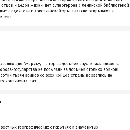
 отцов и дедов жизни, нет супергероев с ленинской библиотекой
ных людей. V век христианской эры. Славяне открывают и
тинент…
аселяющие Америку, – с гор за добычей спустились племена
орода-государства не посылали за добычей столько воинов!
 сотни тысяч воинов со всех концов страны ворвались на
 континента. Каз...
я
известных географических открытиях и знаменитых