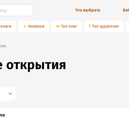
Что выбрать
Би
 книги
🔥
Новинки
❤️
Топ книг
🎙
Топ аудиокниг
ытия
е открытия
ли