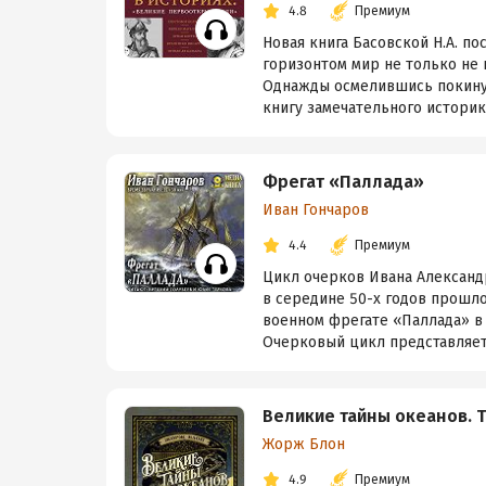
4.8
Премиум
Новая книга Басовской Н.А. п
горизонтом мир не только не 
Однажды осмелившись покинут
книгу замечательного историка.
Фрегат «Паллада»
Иван Гончаров
4.4
Премиум
Цикл очерков Ивана Александ
в середине 50-х годов прошло
военном фрегате «Паллада» в 
Очерковый цикл представляет 
Великие тайны океанов. 
Жорж Блон
4.9
Премиум