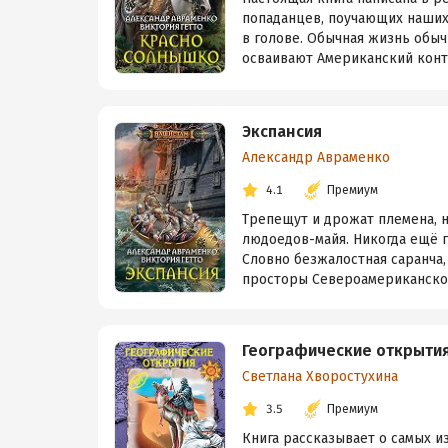
попаданцев, поучающих наших
в голове. Обычная жизнь обыч
осваивают Американский кон
Экспансия
Александр Авраменко
4.1
Премиум
Трепещут и дрожат племена, н
людоедов-майя. Никогда ещё г
Словно безжалостная саранча,
просторы Североамериканского
Географические открыти
Светлана Хворостухина
3.5
Премиум
Книга рассказывает о самых 