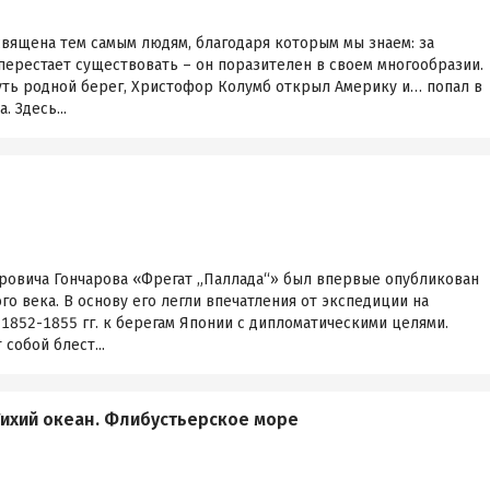
освящена тем самым людям, благодаря которым мы знаем: за
перестает существовать – он поразителен в своем многообразии.
ь родной берег, Христофор Колумб открыл Америку и… попал в
 Здесь...
ровича Гончарова «Фрегат „Паллада“» был впервые опубликован
го века. В основу его легли впечатления от экспедиции на
1852-1855 гг. к берегам Японии с дипломатическими целями.
собой блест...
Тихий океан. Флибустьерское море