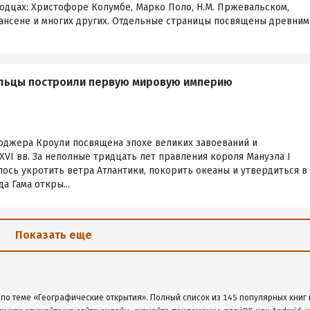
дцах: Христофоре Колумбе, Марко Поло, Н.М. Пржевальском,
ансене и многих других. Отдельные страницы посвящены древним
альцы построили первую мировую империю
Роджера Кроули посвящена эпохе великих завоеваний и
VI вв. За неполные тридцать лет правления короля Мануэла I
ось укротить ветра Атлантики, покорить океаны и утвердиться в
а Гама откры...
Показать еще
 по теме «Географические открытия». Полный список из 145 популярных книг 