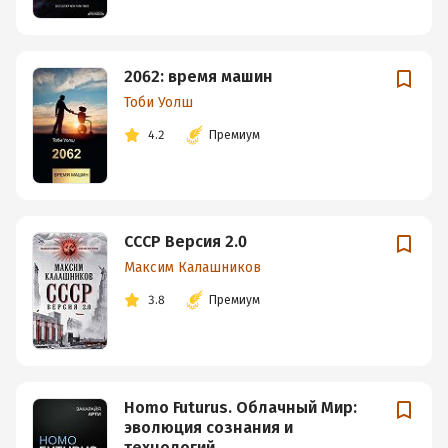
2062: время машин
Тоби Уолш
4.2
Премиум
СССР Версия 2.0
Максим Калашников
3.8
Премиум
Homo Futurus. Облачный Мир:
эволюция сознания и
технологий