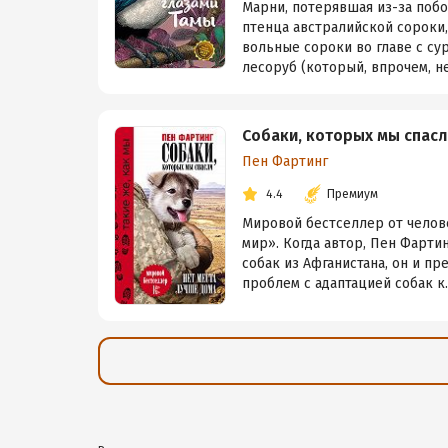
Марни, потерявшая из-за поб
птенца австралийской сороки, 
вольные сороки во главе с су
лесоруб (который, впрочем, не
Собаки, которых мы спасл
Пен Фартинг
4.4
Премиум
Мировой бестселлер от челове
мир». Когда автор, Пен Фарти
собак из Афганистана, он и пр
проблем с адаптацией собак к..