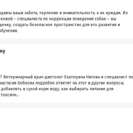
одимы ваши забота, терпение и внимательность к их нуждам. Из
бковой – специалиста по коррекции поведения собак – вы
щенку, создать безопасное пространство для его развития и
обучения.
ку
у? Ветеринарный врач-диетолог Екатерина Нигова и специалист п
астасия Бобкова подробно ответят на этот и другие вопросы.
 добавлять в сухой корм воду, как выбирать питание для
токсичн...