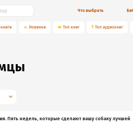
Что выбрать
Би
 книги
🔥
Новинки
❤️
Топ книг
🎙
Топ аудиокниг
омцы
ия. Пять недель, которые сделают вашу собаку лучшей