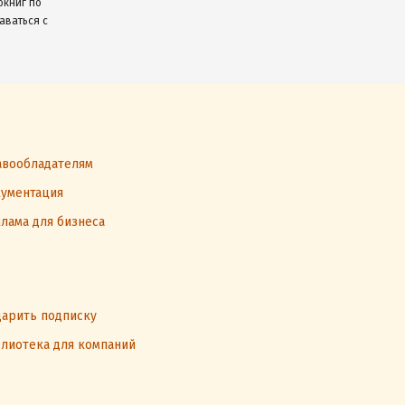
окниг по
аваться с
вообладателям
ументация
лама для бизнеса
арить подписку
лиотека для компаний