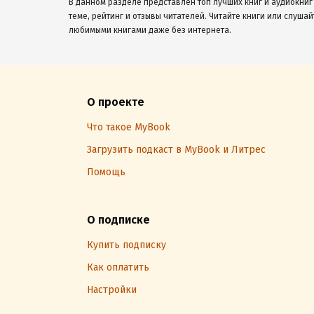
В данном разделе представлен топ лучших книг и аудиокниг
теме, рейтинг и отзывы читателей. Читайте книги или слушай
любимыми книгами даже без интернета.
О проекте
Что такое MyBook
Загрузить подкаст в MyBook и Литрес
Помощь
О подписке
Купить подписку
Как оплатить
Настройки