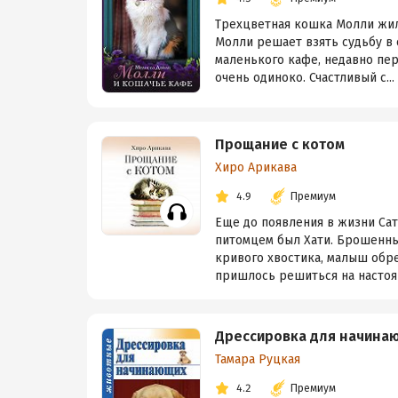
Трехцветная кошка Молли жила
Молли решает взять судьбу в 
маленького кафе, недавно пер
очень одиноко. Счастливый с...
Прощание с котом
Хиро Арикава
4.9
Премиум
Еще до появления в жизни Сат
питомцем был Хати. Брошенны
кривого хвостика, малыш обре
пришлось решиться на настоящ
Дрессировка для начина
Тамара Руцкая
4.2
Премиум