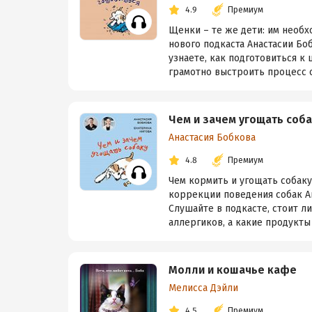
4.9
Премиум
Щенки – те же дети: им необх
нового подкаста Анастасии Бо
узнаете, как подготовиться к 
грамотно выстроить процесс 
Чем и зачем угощать соба
Анастасия Бобкова
4.8
Премиум
Чем кормить и угощать собак
коррекции поведения собак Ан
Слушайте в подкасте, стоит ли
аллергиков, а какие продукты 
Молли и кошачье кафе
Мелисса Дэйли
4.5
Премиум