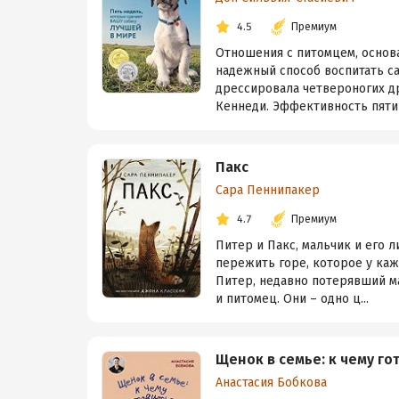
4.5
Премиум
Отношения с питомцем, основа
надежный способ воспитать са
дрессировала четвероногих д
Кеннеди. Эффективность пятин
Пакс
Сара Пеннипакер
4.7
Премиум
Питер и Пакс, мальчик и его л
пережить горе, которое у кажд
Питер, недавно потерявший мам
и питомец. Они – одно ц...
Щенок в семье: к чему го
Анастасия Бобкова