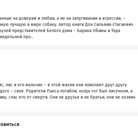
нные на доверии и любви, а не на запугивании и агрессии, –
мую лучшую в мире собаку. Автор книги Дон Сильвия-Стасиевич
рузей представителей Белого дома – Барака Обамы и Теда
едельной про...
ис, лис и его мальчик – в этой жизни они помогают друг другу
ого – своё. Родители Пакса погибли, когда тот был лисёнком, а
у, спас его от смерти. Они не друзья и не братья, они не хозяин
товиться