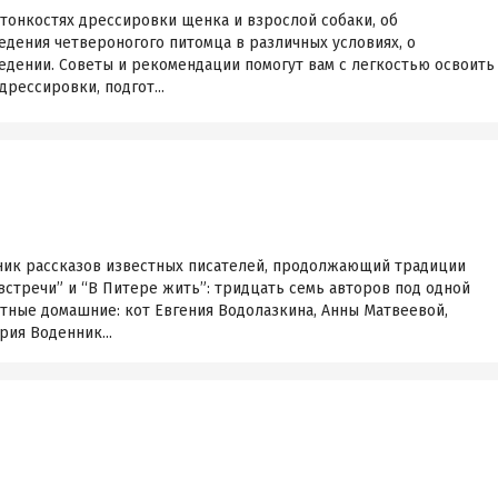
 тонкостях дрессировки щенка и взрослой собаки, об
едения четвероногого питомца в различных условиях, о
едении. Советы и рекомендации помогут вам с легкостью освоить
рессировки, подгот...
ник рассказов известных писателей, продолжающий традиции
встречи” и “В Питере жить”: тридцать семь авторов под одной
тные домашние: кот Евгения Водолазкина, Анны Матвеевой,
рия Воденник...