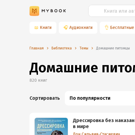
📖
Книги
🎧
Аудиокниги
👌
Бесплатные
Главная
Библиотека
Темы
домашние питомцы
Домашние пит
820
книг
Сортировать
По популярности
Дрессировка без наказан
в мире
Дон Сильвия-Стасиевич