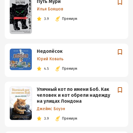
Путь Мури
Илья Бояшов
3.9
Премиум
Недопёсок
Юрий Коваль
4.5
Премиум
Уличный кот по имени Боб. Как
человек и кот обрели надежду
на улицах Лондона
Джеймс Боуэн
3.9
Премиум