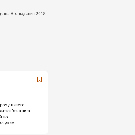
ень. Это издания 2018
орому ничего
бытия.Эта книга
й во
о увле...