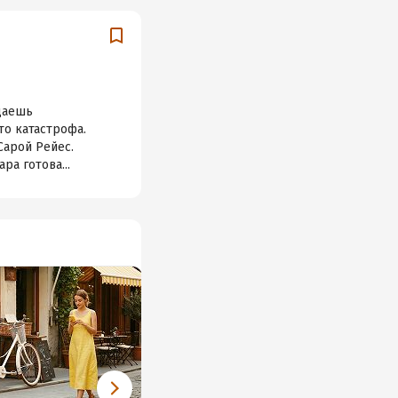
адаешь
то катастрофа.
Сарой Рейес.
ра готова...