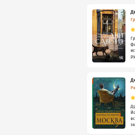
Д
Г
Гр
фа
ис
ру
Д
Р
Д
Йо
вс
за