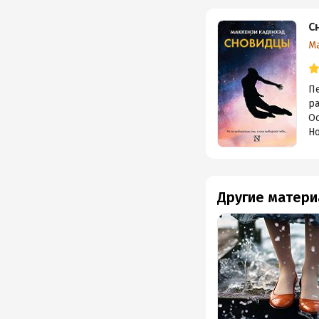
С
М
П
р
Ос
Но
Другие матери