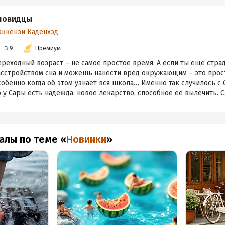
новидцы
аккензи Каденхэд
3.9
Премиум
ереходный возраст – не самое простое время. А если ты еще стр
асстройством сна и можешь нанести вред окружающим – это прос
обенно когда об этом узнаёт вся школа… Именно так случилось с 
 у Сары есть надежда: новое лекарство, способное ее вылечить. Са
алы по теме
«
Новинки
»