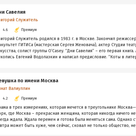
ни Савелия
ригорий Служитель
4.6
Премиум
игорий Служитель родился в 1983 г. в Москве. Закончил режиссе
культет ГИТИСа (мастерская Сергея Женовача), актер Студии теа
кусства, солист группы O’Casey. “Дни Савелия” – его первая книга.
копись Евгений Водолазкин и написал предисловие. “Коты в литера
евушка по имени Москва
инат Валиуллин
4.2
Премиум
рама в трех измерениях, которая мечется в треугольнике Москв
рк, где Москва – прекрасная женщина, которая никогда ничего не
егда ждала. Ждала перемен и готова была меняться сама. Однако ст
втра может быть хуже, чем сейчас, сковал не только общество, не т