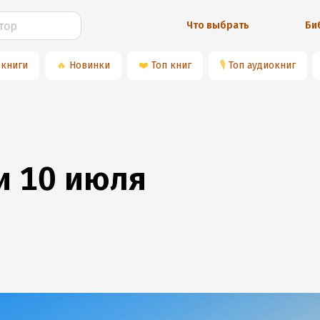
Что выбрать
Би
 книги
🔥
Новинки
❤️
Топ книг
🎙
Топ аудиокниг
и 10 июля