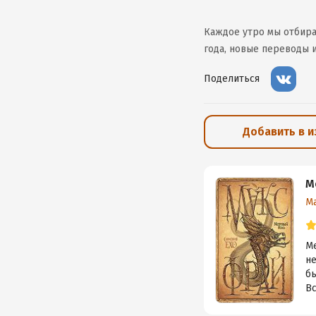
Каждое утро мы отбира
года, новые переводы и
Поделиться
Добавить в 
М
М
М
не
бы
Вс