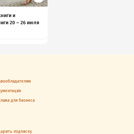
ниги и
Новые книги и
иги 20 – 26 июля
аудиокниги 13 – 19 июля
63 книги
вообладателям
ументация
лама для бизнеса
арить подписку