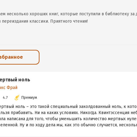
ем несколько хороших книг, которые поступили в библиотеку за д
 переиздания классики. Приятного чтения!
избранное
ертвый ноль
акс Фрай
4.7
Премиум
ертвый ноль – это такой специальный заколдованный ноль, к кот
льзя прибавить. Ни на каких условиях. Никогда. Квинтэссенция не
ла написана для того, чтобы уменьшить количество мертвых нуле
еленной. Ну и по ходу дела мы, как это обычно случается, нескольк