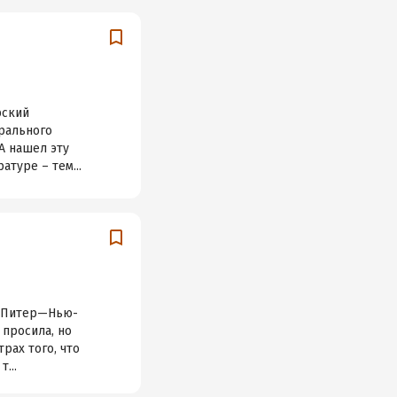
рский
трального
 А нашел эту
туре – тем...
а—Питер—Нью-
 просила, но
рах того, что
...