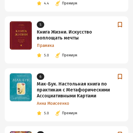
4.4
Премиум
5
Книга Жизни. Искусство
воплощать мечты
Прамика
5.0
Премиум
6
Мак-Бук. Настольная книга по
практикам с Метафорическими
Ассоциативными Картами
Анна Моисеенко
5.0
Премиум