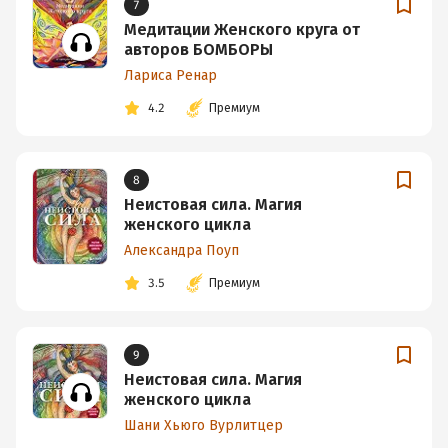
7
Медитации Женского круга от
авторов БОМБОРЫ
Лариса Ренар
4.2
Премиум
8
Неистовая сила. Магия
женского цикла
Александра Поуп
3.5
Премиум
9
Неистовая сила. Магия
женского цикла
Шани Хьюго Вурлитцер