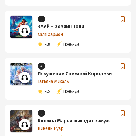
3
Змей – Хозяин Топи
Хэля Хармон
4.8
Премиум
4
Искушение Снежной Королевы
Татьяна Михаль
4.5
Премиум
5
Княжна Марья выходит замуж
Нинель Нуар