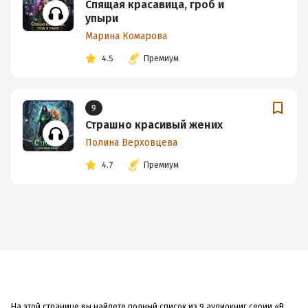
Спящая красавица, гроб и
упыри
Марина Комарова
4.5
Премиум
9
Страшно красивый жених
Полина Верховцева
4.7
Премиум
На этой странице вы найдете полный список из 9 аудиокниг серии «В