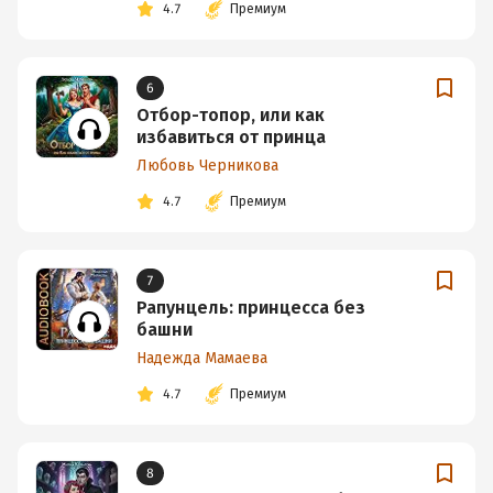
4.7
Премиум
6
Отбор-топор, или как
избавиться от принца
Любовь Черникова
4.7
Премиум
7
Рапунцель: принцесса без
башни
Надежда Мамаева
4.7
Премиум
8