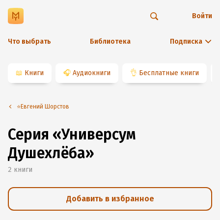
Войти
Что выбрать
Библиотека
Подписка
📖
Книги
🎧
Аудиокниги
👌
Бесплатные книги
⭐️Евгений Шорстов
Серия «Универсум
Душехлёба»
2
книги
Добавить в избранное