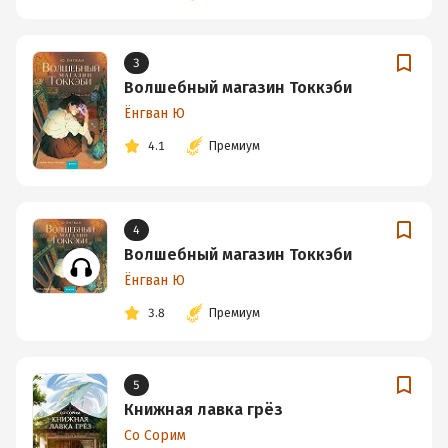
3
Волшебный магазин Токкэби
Ёнгван Ю
4.1
Премиум
4
Волшебный магазин Токкэби
Ёнгван Ю
3.8
Премиум
5
Книжная лавка грёз
Со Сорим