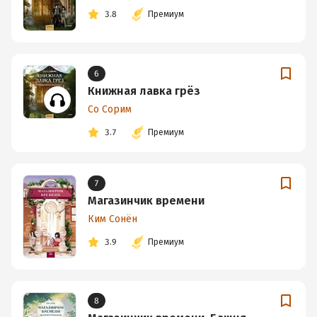
3.8
Премиум
6
Книжная лавка грёз
Со Сорим
3.7
Премиум
7
Магазинчик времени
Ким Сонён
3.9
Премиум
8